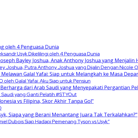
sandr Usyk Dikelilingi oleh 4 Penguasa Dunia
yley Joshua, Putra Anthony Joshua yang Dijalin Dengan Nicole
oleh Galal Yafai: Aku Siap untuk Pensiun
b Saudi yang Ganti Pelatih #STYOut
0
niel Dubois Siap Hadapi Pemenang Tyson vs Usyk”