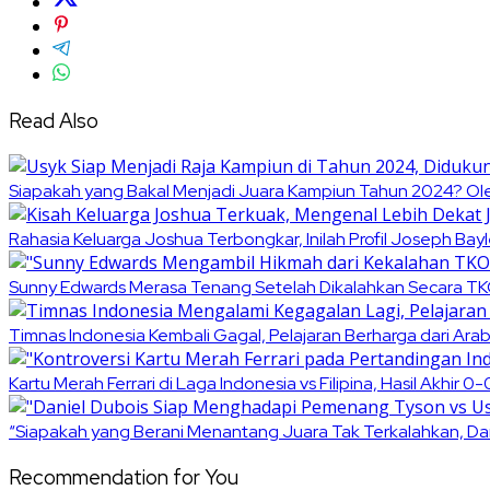
Read Also
Siapakah yang Bakal Menjadi Juara Kampiun Tahun 2024? Olek
Rahasia Keluarga Joshua Terbongkar, Inilah Profil Joseph Ba
Sunny Edwards Merasa Tenang Setelah Dikalahkan Secara TKO 
Timnas Indonesia Kembali Gagal, Pelajaran Berharga dari Ara
Kartu Merah Ferrari di Laga Indonesia vs Filipina, Hasil Akhir 0-
“Siapakah yang Berani Menantang Juara Tak Terkalahkan, Da
Recommendation for You