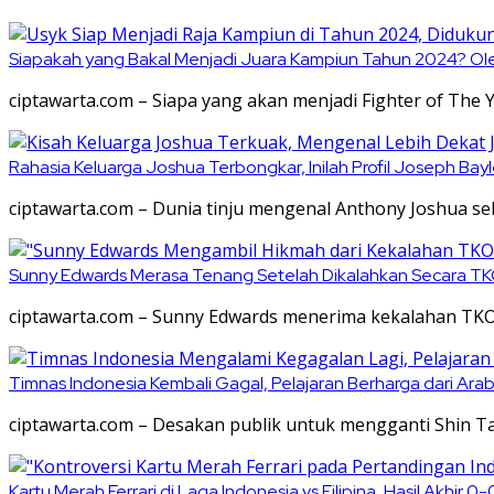
Siapakah yang Bakal Menjadi Juara Kampiun Tahun 2024? Olek
ciptawarta.com – Siapa yang akan menjadi Fighter of The
Rahasia Keluarga Joshua Terbongkar, Inilah Profil Joseph Ba
ciptawarta.com – Dunia tinju mengenal Anthony Joshua se
Sunny Edwards Merasa Tenang Setelah Dikalahkan Secara TKO 
ciptawarta.com – Sunny Edwards menerima kekalahan TKO
Timnas Indonesia Kembali Gagal, Pelajaran Berharga dari Ara
ciptawarta.com – Desakan publik untuk mengganti Shin T
Kartu Merah Ferrari di Laga Indonesia vs Filipina, Hasil Akhir 0-