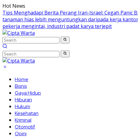
Skip
Hot News
to
Tips Menghadapi Berita Perang Iran-Israel: Cegah Panic B
content
tanaman hias lebih menguntungkan daripada kerja kanto
pekerja mengintai, industri padat karya terjepit
Home
Bisnis
Gaya Hidup
Hiburan
Hukum
Kesehatan
Kriminal
Otomotif
Opini