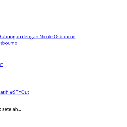
 Osbourne
t setelah…