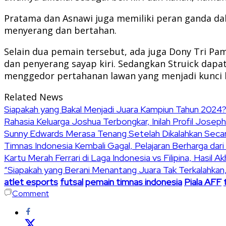
Pratama dan Asnawi juga memiliki peran ganda dal
menyerang dan bertahan.
Selain dua pemain tersebut, ada juga Dony Tri Pam
dan penyerang sayap kiri. Sedangkan Struick dap
menggedor pertahanan lawan yang menjadi kunci k
Related News
Siapakah yang Bakal Menjadi Juara Kampiun Tahun 2024? 
Rahasia Keluarga Joshua Terbongkar, Inilah Profil Jose
Sunny Edwards Merasa Tenang Setelah Dikalahkan Secara
Timnas Indonesia Kembali Gagal, Pelajaran Berharga dar
Kartu Merah Ferrari di Laga Indonesia vs Filipina, Hasil Ak
“Siapakah yang Berani Menantang Juara Tak Terkalahkan
atlet esports
futsal
pemain timnas indonesia
Piala AFF
Comment