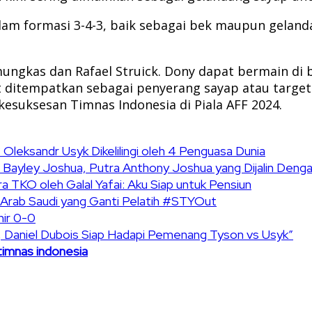
am formasi 3-4-3, baik sebagai bek maupun gelandan
ungkas dan Rafael Struick. Dony dapat bermain di be
at ditempatkan sebagai penyerang sayap atau targe
esuksesan Timnas Indonesia di Piala AFF 2024.
Oleksandr Usyk Dikelilingi oleh 4 Penguasa Dunia
ph Bayley Joshua, Putra Anthony Joshua yang Dijalin Den
 TKO oleh Galal Yafai: Aku Siap untuk Pensiun
i Arab Saudi yang Ganti Pelatih #STYOut
hir 0-0
, Daniel Dubois Siap Hadapi Pemenang Tyson vs Usyk”
timnas indonesia