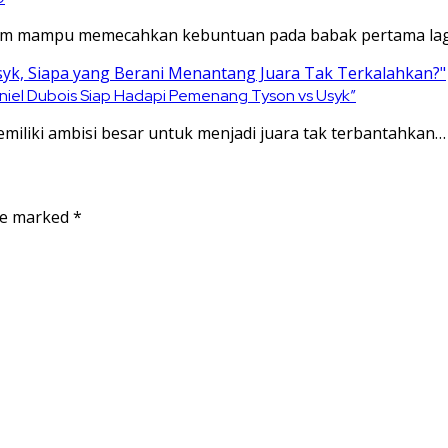
belum mampu memecahkan kebuntuan pada babak pertama la
niel Dubois Siap Hadapi Pemenang Tyson vs Usyk”
miliki ambisi besar untuk menjadi juara tak terbantahkan…
are marked
*