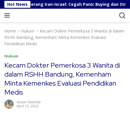
S
i Berita Perang Iran-Israel: Cegah Panic Buying dan Stres
Hot News
k
i
p
t
Home
Hukum
Kecam Dokter Pemerkosa 3 Wanita di dalam
o
RSHH Bandung, Kemenham Minta Kemenkes Evaluasi
c
Pendidikan Medis
o
n
Hukum
t
Kecam Dokter Pemerkosa 3 Wanita di
e
dalam RSHH Bandung, Kemenham
n
t
Minta Kemenkes Evaluasi Pendidikan
Medis
Gusun Fawaida
April 15, 2025