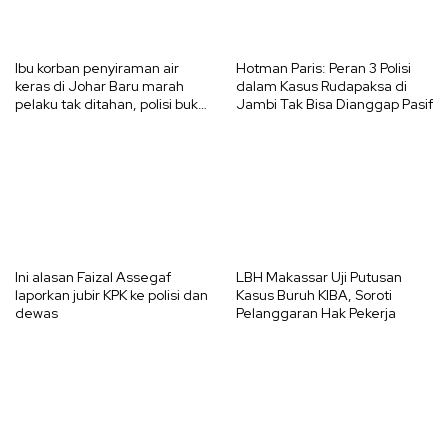
Ibu korban penyiraman air
Hotman Paris: Peran 3 Polisi
keras di Johar Baru marah
dalam Kasus Rudapaksa di
pelaku tak ditahan, polisi buka
Jambi Tak Bisa Dianggap Pasif
suara
Ini alasan Faizal Assegaf
LBH Makassar Uji Putusan
laporkan jubir KPK ke polisi dan
Kasus Buruh KIBA, Soroti
dewas
Pelanggaran Hak Pekerja