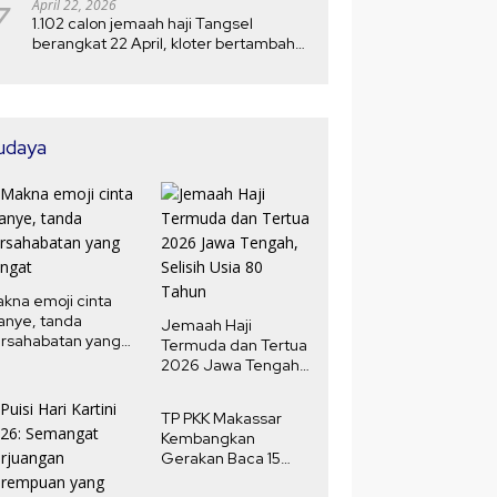
7
April 22, 2026
1.102 calon jemaah haji Tangsel
berangkat 22 April, kloter bertambah
menjadi 5
udaya
kna emoji cinta
anye, tanda
Jemaah Haji
rsahabatan yang
Termuda dan Tertua
ngat
2026 Jawa Tengah,
Selisih Usia 80
Tahun
TP PKK Makassar
Kembangkan
Gerakan Baca 15
Menit Harian