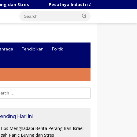
Pesatnya Industri AI Tiongkok, Robot Ungguli Manusia di
ahraga
Pendidikan
Politik
ch
ending Hari Ini