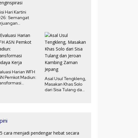
isi Hari Kartini
026: Semangat
rjuangan
erempuan yang
nginspirasi
aluasi Harian WFH
N Pemkot Madiun:
Asal Usul Tengkleng,
ansformasi
Masakan Khas Solo
daya Kerja
dari Sisa Tulang dan
Jeroan Kambing
Zaman Jepang
pini