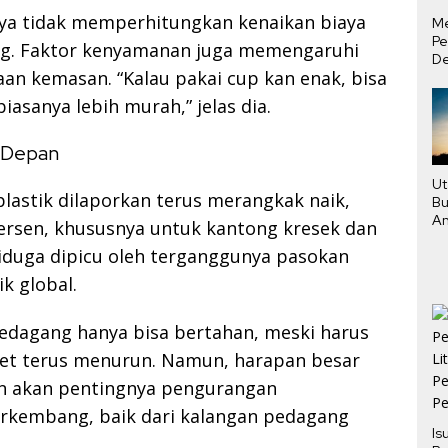
a tidak memperhitungkan kenaikan biaya
M
Pe
ng. Faktor kenyamanan juga memengaruhi
De
an kemasan. “Kalau pakai cup kan enak, bisa
Ha
Tu
biasanya lebih murah,” jelas dia.
a Depan
Ut
 plastik dilaporkan terus merangkak naik,
Bu
An
ersen, khususnya untuk kantong kresek dan
Pe
iduga dipicu oleh terganggunya pasokan
k global.
 pedagang hanya bisa bertahan, meski harus
et terus menurun. Namun, harapan besar
n akan pentingnya pengurangan
erkembang, baik dari kalangan pedagang
Is