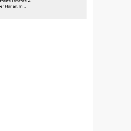
rtalite Dibatasi 4
Akibat DKUKMPP
ter Harian, Ini
njelasan
rtamina