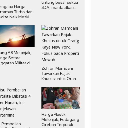
untung besar sektor
engapa Harga
SDA, manfaatkan
rtamax Turbo dan
potensi pendapatan
xlite Naik Meski
negara
rga Minyak Dunia
run?
ang AS Melonjak,
nga Setara
ggaran Militer dan
ndidikan
Zohran Mamdani
Tawarkan Pajak
Khusus untuk Orang
Kaya New York,
Fokus pada Properti
Mewah
Harga Plastik
Melonjak, Pedagang
u Pembelian
Cirebon Terpuruk