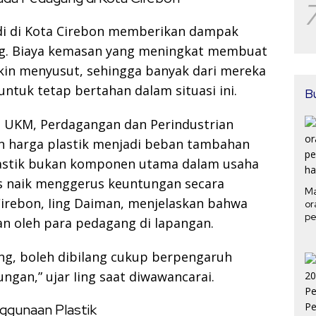
adi di Kota Cirebon memberikan dampak
ng. Biaya kemasan yang meningkat membuat
in menyusut, sehingga banyak dari mereka
ntuk tetap bertahan dalam situasi ini.
B
, UKM, Perdagangan dan Perindustrian
n harga plastik menjadi beban tambahan
lastik bukan komponen utama dalam usaha
s naik menggerus keuntungan secara
Ma
irebon, Iing Daiman, menjelaskan bahwa
or
pe
an oleh para pedagang di lapangan.
ha
ng, boleh dibilang cukup berpengaruh
gan,” ujar Iing saat diwawancarai.
gunaan Plastik