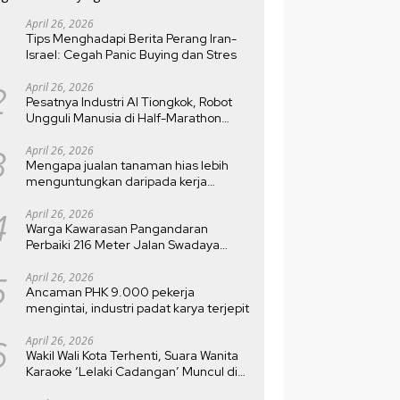
April 26, 2026
Tips Menghadapi Berita Perang Iran-
Israel: Cegah Panic Buying dan Stres
2
April 26, 2026
Pesatnya Industri AI Tiongkok, Robot
Ungguli Manusia di Half-Marathon
Beijing
3
April 26, 2026
Mengapa jualan tanaman hias lebih
menguntungkan daripada kerja
kantoran?
4
April 26, 2026
Warga Kawarasan Pangandaran
Perbaiki 216 Meter Jalan Swadaya
Setelah Rusak 10 Tahun
5
April 26, 2026
Ancaman PHK 9.000 pekerja
mengintai, industri padat karya terjepit
6
April 26, 2026
Wakil Wali Kota Terhenti, Suara Wanita
Karaoke ‘Lelaki Cadangan’ Muncul di
MTQ