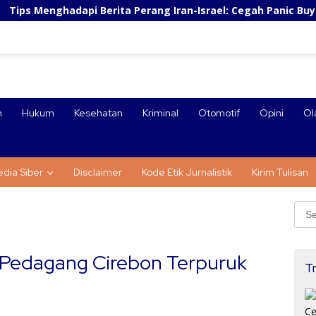
i Berita Perang Iran-Israel: Cegah Panic Buying dan Stres
n
Hukum
Kesehatan
Kriminal
Otomotif
Opini
Ol
dia Siber
Disclaimer
Kode Etik Jurnalistik
Kirim Tulisan
Sear
for:
, Pedagang Cirebon Terpuruk
Tr