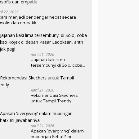
ril 22, 2026
cara menjadi pendengar hebat secara
losofis dan empatik
April 21, 2026
Jajanan kaki lima
tersembunyi di Solo, coba
bakso Kojek di depan Pasar
Ledoksari, antri sejak pagi
April 21, 2026
Rekomendasi Skechers
untuk Tampil Trendy
April 21, 2026
Apakah ‘overgiving’ dalam
hubungan Sehat? Ini