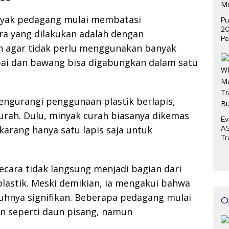
nyak pedagang mulai membatasi
Pu
2
ara yang dilakukan adalah dengan
Pe
 agar tidak perlu menggunakan banyak
P
Me
cabai dan bawang bisa digabungkan dalam satu
mengurangi penggunaan plastik berlapis,
rah. Dulu, minyak curah biasanya dikemas
Ev
karang hanya satu lapis saja untuk
AS
Tr
Bu
ecara tidak langsung menjadi bagian dari
stik. Meski demikian, ia mengakui bahwa
hnya signifikan. Beberapa pedagang mulai
O
n seperti daun pisang, namun