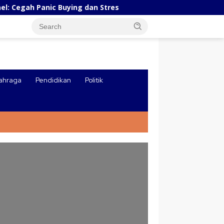
ah Panic Buying dan Stres
Pesatnya Industri AI Tiongk
ahraga
Pendidikan
Politik