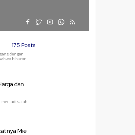
175 Posts
nggang dengan
 bahwa hiburan
 Harga dan
i menjadi salah
ezatnya Mie