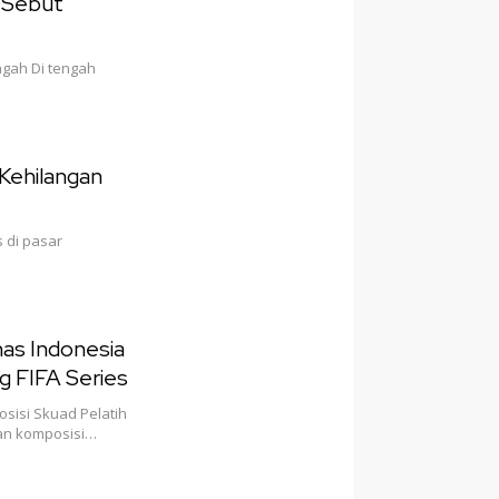
 Sebut
ngah Di tengah
Kehilangan
 di pasar
nas Indonesia
g FIFA Series
sisi Skuad Pelatih
an komposisi…