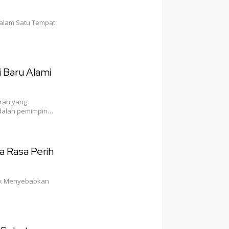
dalam Satu Tempat
i Baru Alami
Iran yang
dalah pemimpin…
pa Rasa Perih
dak Menyebabkan