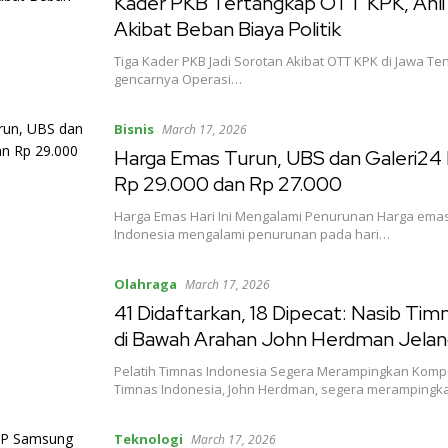
Kader PKB Tertangkap OTT KPK, Ahli
Akibat Beban Biaya Politik
Tiga Kader PKB Jadi Sorotan Akibat OTT KPK di Jawa Te
gencarnya Operasi…
Bisnis
March 17, 2026
Harga Emas Turun, UBS dan Galeri24 
Rp 29.000 dan Rp 27.000
Harga Emas Hari Ini Mengalami Penurunan Harga emas
Indonesia mengalami penurunan pada hari…
Olahraga
March 17, 2026
41 Didaftarkan, 18 Dipecat: Nasib Tim
di Bawah Arahan John Herdman Jelan
Pelatih Timnas Indonesia Segera Merampingkan Kompo
Timnas Indonesia, John Herdman, segera merampingk
Teknologi
March 17, 2026