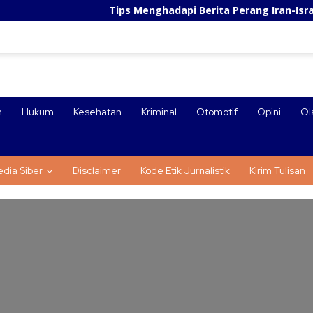
Tips Menghadapi Berita Perang Iran-Israel: Ceg
n
Hukum
Kesehatan
Kriminal
Otomotif
Opini
Ol
dia Siber
Disclaimer
Kode Etik Jurnalistik
Kirim Tulisan