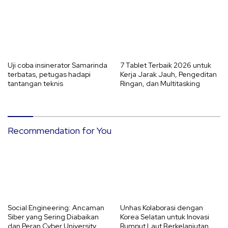
Uji coba insinerator Samarinda
7 Tablet Terbaik 2026 untuk
terbatas, petugas hadapi
Kerja Jarak Jauh, Pengeditan
tantangan teknis
Ringan, dan Multitasking
Recommendation for You
Social Engineering: Ancaman
Unhas Kolaborasi dengan
Siber yang Sering Diabaikan
Korea Selatan untuk Inovasi
dan Peran Cyber University
Rumput Laut Berkelanjutan