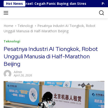
S
n-Israel: Cegah Panic Buying dan Stres
Hot News
Pesatnya Indu
k
i
p
t
Home
Teknologi
Pesatnya Industri AI Tiongkok, Robot
o
Ungguli Manusia di Half-Marathon Beijing
c
o
Teknologi
n
Pesatnya Industri AI Tiongkok, Robot
t
Ungguli Manusia di Half-Marathon
e
n
Beijing
t
Admin
April 26, 2026