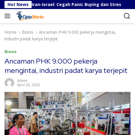
S
rang Iran-Israel: Cegah Panic Buying dan Stres
Hot News
Pesatn
k
i
p
t
Home
Bisnis
Ancaman PHK 9.000 pekerja mengintai,
o
industri padat karya terjepit
c
o
Bisnis
n
Ancaman PHK 9.000 pekerja
t
mengintai, industri padat karya terjepit
e
n
Admin
t
April 26, 2026