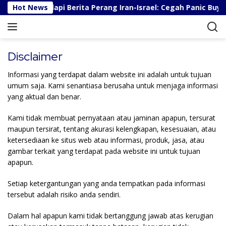
S
Tips Menghadapi Berita Perang Iran-Israel: Cegah Panic Buyin
Hot News
k
i
p
t
Disclaimer
o
c
Informasi yang terdapat dalam website ini adalah untuk tujuan
o
umum saja. Kami senantiasa berusaha untuk menjaga informasi
n
yang aktual dan benar.
t
e
Kami tidak membuat pernyataan atau jaminan apapun, tersurat
n
maupun tersirat, tentang akurasi kelengkapan, kesesuaian, atau
t
ketersediaan ke situs web atau informasi, produk, jasa, atau
gambar terkait yang terdapat pada website ini untuk tujuan
apapun.
Setiap ketergantungan yang anda tempatkan pada informasi
tersebut adalah risiko anda sendiri.
Dalam hal apapun kami tidak bertanggung jawab atas kerugian