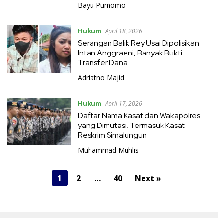
Bayu Purnomo
Hukum
April 18, 2026
Serangan Balik Rey Usai Dipolisikan
Intan Anggraeni, Banyak Bukti
Transfer Dana
Adriatno Majid
Hukum
April 17, 2026
Daftar Nama Kasat dan Wakapolres
yang Dimutasi, Termasuk Kasat
Reskrim Simalungun
Muhammad Muhlis
P
1
2
…
40
Next »
o
s
t