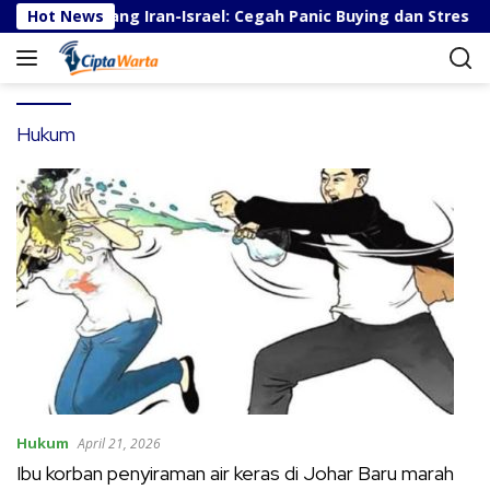
S
Berita Perang Iran-Israel: Cegah Panic Buying dan Stres
Hot News
k
i
p
t
o
Hukum
c
o
n
t
e
n
t
Hukum
April 21, 2026
Ibu korban penyiraman air keras di Johar Baru marah