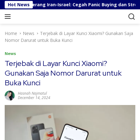
S
 Berita Perang Iran-Israel: Cegah Panic Buying dan Stres
Hot News
k
i
p
t
Home
News
Terjebak di Layar Kunci Xiaomi? Gunakan Saja
o
Nomor Darurat untuk Buka Kunci
c
o
News
n
Terjebak di Layar Kunci Xiaomi?
t
Gunakan Saja Nomor Darurat untuk
e
n
Buka Kunci
t
Hasnah Najmatul
December 14, 2024