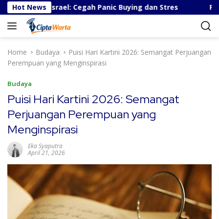
S
n-Israel: Cegah Panic Buying dan Stres
Hot News
Pesatnya Indu
k
i
p
t
Home
Budaya
Puisi Hari Kartini 2026: Semangat Perjuangan
o
Perempuan yang Menginspirasi
c
o
Budaya
n
Puisi Hari Kartini 2026: Semangat
t
Perjuangan Perempuan yang
e
n
Menginspirasi
t
Eka Syaputra
April 21, 2026