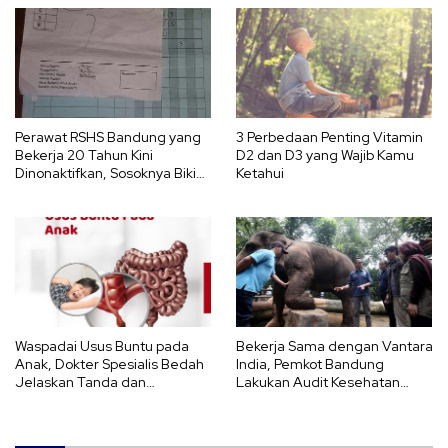
Perawat RSHS Bandung yang
3 Perbedaan Penting Vitamin
Bekerja 20 Tahun Kini
D2 dan D3 yang Wajib Kamu
Dinonaktifkan, Sosoknya Bikin
Ketahui
Sedih
Waspadai Usus Buntu pada
Bekerja Sama dengan Vantara
Anak, Dokter Spesialis Bedah
India, Pemkot Bandung
Jelaskan Tanda dan
Lakukan Audit Kesehatan
Bahayanya
Satwa Bandung Zoo
Berstandar Global