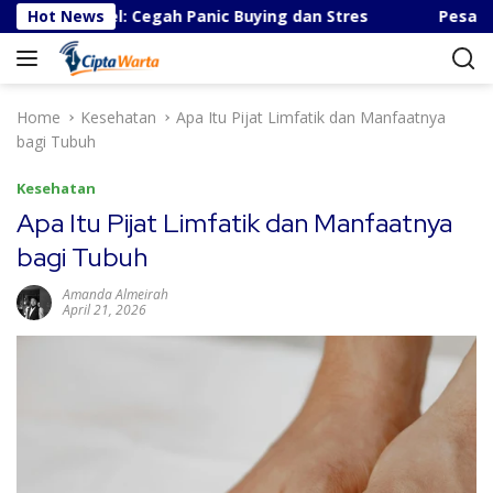
S
-Israel: Cegah Panic Buying dan Stres
Hot News
Pesatnya Indust
k
i
p
t
Home
Kesehatan
Apa Itu Pijat Limfatik dan Manfaatnya
o
bagi Tubuh
c
o
Kesehatan
n
Apa Itu Pijat Limfatik dan Manfaatnya
t
bagi Tubuh
e
n
Amanda Almeirah
t
April 21, 2026