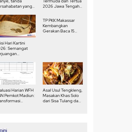
anye, tanda
Termuda dan Tertua
rsahabatan yang
2026 Jawa Tengah,
ngat
Selisih Usia 80
Tahun
TP PKK Makassar
Kembangkan
Gerakan Baca 15
Menit Harian
isi Hari Kartini
026: Semangat
rjuangan
erempuan yang
nginspirasi
aluasi Harian WFH
Asal Usul Tengkleng,
N Pemkot Madiun:
Masakan Khas Solo
ansformasi
dari Sisa Tulang dan
daya Kerja
Jeroan Kambing
Zaman Jepang
pini