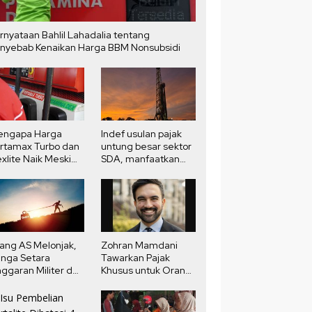
rnyataan Bahlil Lahadalia tentang
nyebab Kenaikan Harga BBM Nonsubsidi
engapa Harga
Indef usulan pajak
rtamax Turbo dan
untung besar sektor
xlite Naik Meski
SDA, manfaatkan
rga Minyak Dunia
potensi pendapatan
run?
negara
ang AS Melonjak,
Zohran Mamdani
nga Setara
Tawarkan Pajak
ggaran Militer dan
Khusus untuk Orang
ndidikan
Kaya New York,
Fokus pada Properti
Mewah