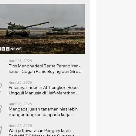
April 26, 2026
Tips Menghadapi Berita Perang Iran-
Israel: Cegah Panic Buying dan Stres
2
April 26, 2026
Pesatnya Industri AI Tiongkok, Robot
Ungguli Manusia di Half-Marathon
Beijing
3
April 26, 2026
Mengapa jualan tanaman hias lebih
menguntungkan daripada kerja
kantoran?
4
April 26, 2026
Warga Kawarasan Pangandaran
Perbaiki 216 Meter Jalan Swadaya