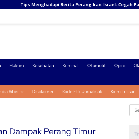
adapi Berita Perang Iran-Israel: Cegah Panic Buying dan Stre
n
Hukum
Kesehatan
Kriminal
Otomotif
Opini
Ol
dia Siber
Disclaimer
Kode Etik Jurnalistik
Kirim Tulisan
Sear
for:
n Dampak Perang Timur
Tr