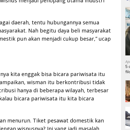
 wisnus menjadi penopang utama industri
bagai daerah, tentu hubungannya semua
masyarakat. Nah begitu daya beli masyarakat
estik pun akan menjadi cukup besar,” ucap
Ap
5 
fi
ya kita enggak bisa bicara pariwisata itu
sampaikan, wisman itu berkontribusi tidak
ribusi hanya di beberapa wilayah, terbesar
kalau bicara pariwisata itu kita bicara
an menurun. Tiket pesawat domestik kan
ngan wisnusnya? Ini yang jadi masalah