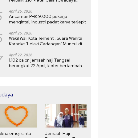
Setelah Rusak 10 Tahun
5
April 26, 2026
Ancaman PHK 9.000 pekerja
mengintai, industri padat karya terjepit
6
April 26, 2026
Wakil Wali Kota Terhenti, Suara Wanita
Karaoke ‘Lelaki Cadangan’ Muncul di
MTQ
7
April 22, 2026
1.102 calon jemaah haji Tangsel
berangkat 22 April, kloter bertambah
menjadi 5
udaya
kna emoji cinta
Jemaah Haji