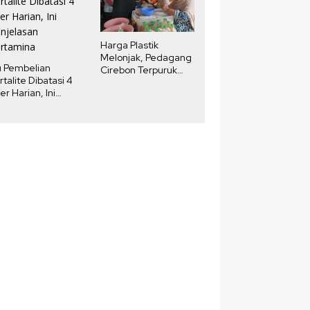
Harga Plastik
Melonjak, Pedagang
u Pembelian
Cirebon Terpuruk
rtalite Dibatasi 4
Akibat DKUKMPP
ter Harian, Ini
njelasan
rtamina