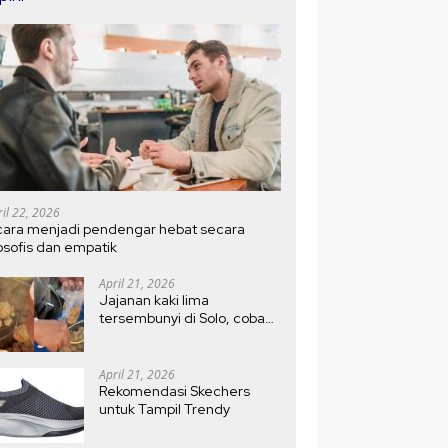
ril 22, 2026
cara menjadi pendengar hebat secara
losofis dan empatik
April 21, 2026
Jajanan kaki lima
tersembunyi di Solo, coba
bakso Kojek di depan Pasar
Ledoksari, antri sejak pagi
April 21, 2026
Rekomendasi Skechers
untuk Tampil Trendy