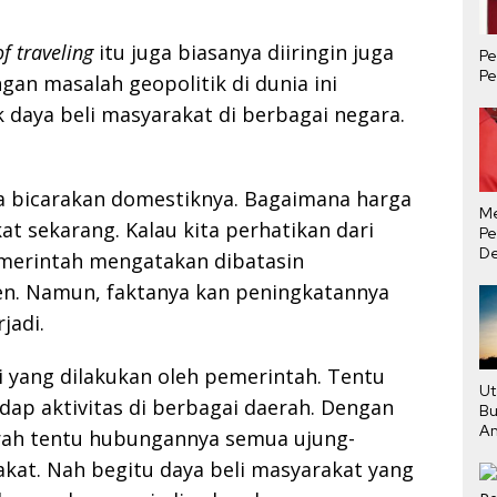
of traveling
itu juga biasanya diiringin juga
Pe
Pe
an masalah geopolitik di dunia ini
daya beli masyarakat di berbagai negara.
kita bicarakan domestiknya. Bagaimana harga
M
at sekarang. Kalau kita perhatikan dari
Pe
De
emerintah mengatakan dibatasin
Ha
en. Namun, faktanya kan peningkatannya
Tu
jadi.
si yang dilakukan oleh pemerintah. Tentu
Ut
dap aktivitas di berbagai daerah. Dengan
Bu
An
erah tentu hubungannya semua ujung-
Pe
akat. Nah begitu daya beli masyarakat yang