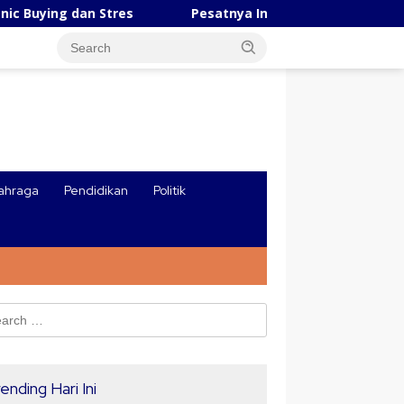
s
Pesatnya Industri AI Tiongkok, Robot Ungguli Manus
ahraga
Pendidikan
Politik
ch
ending Hari Ini