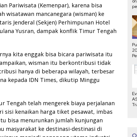
or
rian Pariwisata (Kemenpar), karena bisa
pe
ha
h wisatawan mancanegara (wisman) ke
aris Jenderal (Sekjen) Perhimpunan Hotel
aulana Yusran, dampak konflik Timur Tengah
Pu
2
nya kita enggak bisa bicara pariwisata itu
Pe
P
sampaikan, wisman itu berkontribusi tidak
Me
ribusi hanya di beberapa wilayah, terbesar
ulana kepada IDN Times, dikutip Minggu
Ev
AS
ur Tengah telah mengerek biaya perjalanan
Tr
Bu
ri sisi kenaikan harga tiket pesawat, imbas
 itu bisa menurunkan jumlah kunjungan
u masyarakat ke destinasi-destinasi di
O