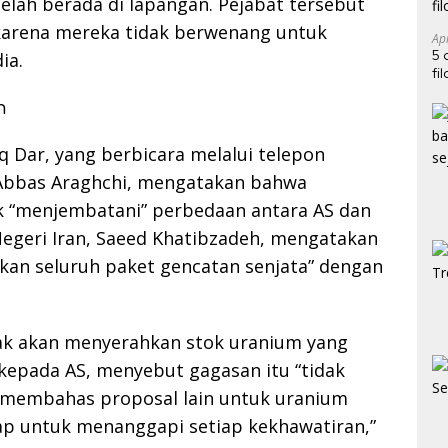
lah berada di lapangan. Pejabat tersebut
karena mereka tidak berwenang untuk
Ap
5 
ia.
fi
n
q Dar, yang berbicara melalui telepon
 Abbas Araghchi, mengatakan bahwa
 “menjembatani” perbedaan antara AS dan
Negeri Iran, Saeed Khatibzadeh, mengatakan
an seluruh paket gencatan senjata” dengan
ak akan menyerahkan stok uranium yang
kepada AS, menyebut gagasan itu “tidak
k membahas proposal lain untuk uranium
iap untuk menanggapi setiap kekhawatiran,”