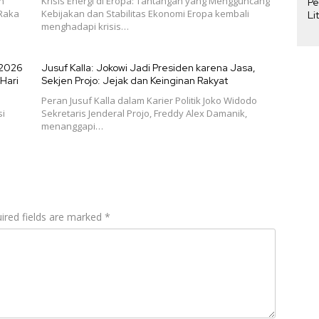
n
Krisis Energi di Eropa: Tantangan yang Mengguncang
Pe
 Raka
Kebijakan dan Stabilitas Ekonomi Eropa kembali
Li
menghadapi krisis…
Pe
Pe
 2026
Jusuf Kalla: Jokowi Jadi Presiden karena Jasa,
Hari
Sekjen Projo: Jejak dan Keinginan Rakyat
Peran Jusuf Kalla dalam Karier Politik Joko Widodo
si
Sekretaris Jenderal Projo, Freddy Alex Damanik,
menanggapi…
ired fields are marked
*