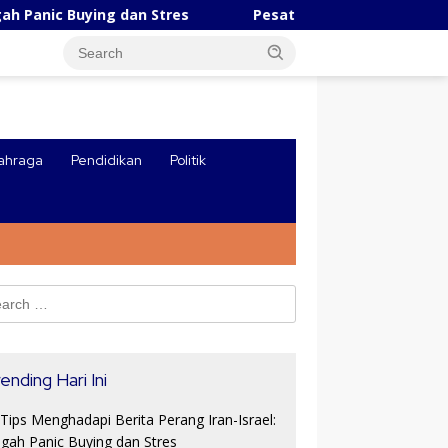
ing dan Stres
Pesatnya Industri AI Tiongkok, Robot U
ahraga
Pendidikan
Politik
ch
ending Hari Ini