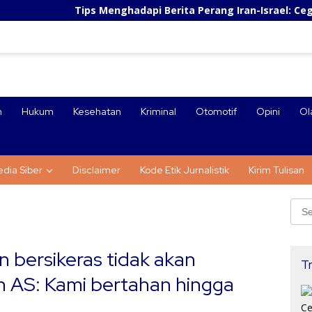
Tips Menghadapi Berita Perang Iran-Israel: Cegah Panic Buy
n
Hukum
Kesehatan
Kriminal
Otomotif
Opini
Ol
dia Siber
Disclaimer
Kode Etik Jurnalistik
Kirim Tulisan
Sear
for:
n bersikeras tidak akan
Tr
 AS: Kami bertahan hingga