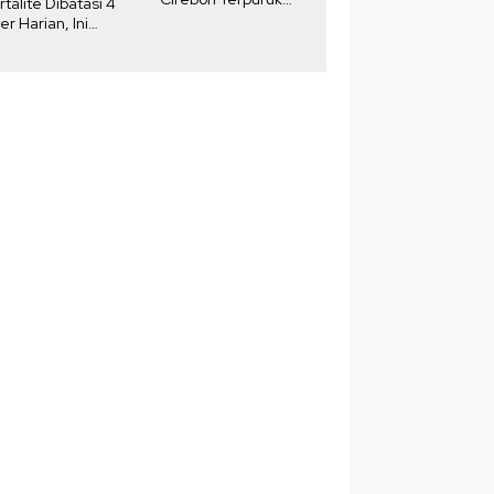
rtalite Dibatasi 4
Akibat DKUKMPP
ter Harian, Ini
njelasan
rtamina