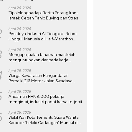
April 26, 2026
Tips Menghadapi Berita Perang Iran-
Israel: Cegah Panic Buying dan Stres
2
April 26, 2026
Pesatnya Industri AI Tiongkok, Robot
Ungguli Manusia di Half-Marathon
Beijing
3
April 26, 2026
Mengapa jualan tanaman hias lebih
menguntungkan daripada kerja
kantoran?
4
April 26, 2026
Warga Kawarasan Pangandaran
Perbaiki 216 Meter Jalan Swadaya
Setelah Rusak 10 Tahun
5
April 26, 2026
Ancaman PHK 9.000 pekerja
mengintai, industri padat karya terjepit
6
April 26, 2026
Wakil Wali Kota Terhenti, Suara Wanita
Karaoke ‘Lelaki Cadangan’ Muncul di
MTQ