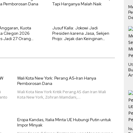
ya Pemborosan Dana
Tapi Harganya Malah Naik
M
Pe
De
Ha
 Anggaran, Kuota
Jusuf Kalla: Jokowi Jadi
Tu
ka Cilegon 2026
Presiden karena Jasa, Sekjen
s Jadi 27 Orang
Projo: Jejak dan Keinginan
arantina 5 Hari
Rakyat
Ut
Bu
An
GW
Wali Kota New York: Perang AS-Iran Hanya
Pe
Pemborosan Dana
i
Wali Kota New York Kritik Perang AS dan Iran Wali
anto
Kota New York, Zohran Mamdani,…
Eropa Kandas, Italia Minta UE Hubungi Putin untuk
Impor Minyak
Is