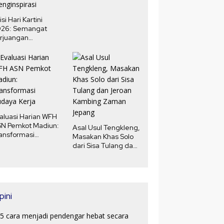
isi Hari Kartini
026: Semangat
rjuangan
erempuan yang
nginspirasi
aluasi Harian WFH
N Pemkot Madiun:
Asal Usul Tengkleng,
ansformasi
Masakan Khas Solo
daya Kerja
dari Sisa Tulang dan
Jeroan Kambing
Zaman Jepang
pini