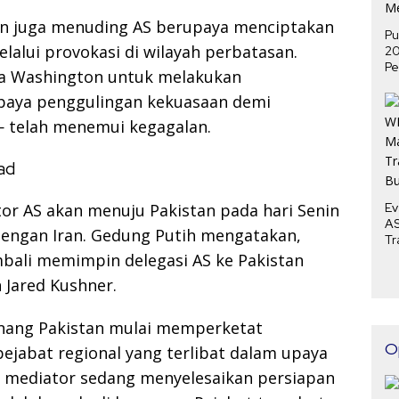
an juga menuding AS berupaya menciptakan
Pu
elalui provokasi di wilayah perbatasan.
2
Pe
a Washington untuk melakukan
P
upaya penggulingan kekuasaan demi
Me
 telah menemui kegagalan.
ad
r AS akan menuju Pakistan pada hari Senin
Ev
AS
dengan Iran. Gedung Putih mengatakan,
Tr
Bu
mbali memimpin delegasi AS ke Pakistan
 Jared Kushner.
nang Pakistan mulai memperketat
O
ejabat regional yang terlibat dalam upaya
 mediator sedang menyelesaikan persiapan