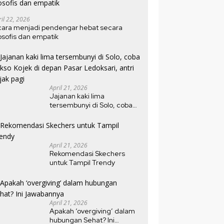
ril 22, 2026
cara menjadi pendengar hebat secara
losofis dan empatik
April 21, 2026
Jajanan kaki lima
tersembunyi di Solo, coba
bakso Kojek di depan Pasar
Ledoksari, antri sejak pagi
April 21, 2026
Rekomendasi Skechers
untuk Tampil Trendy
April 21, 2026
Apakah ‘overgiving’ dalam
hubungan Sehat? Ini