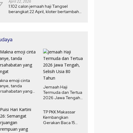
7
April 22, 2026
1.102 calon jemaah haji Tangsel
berangkat 22 April, kloter bertambah
menjadi 5
udaya
kna emoji cinta
anye, tanda
Jemaah Haji
rsahabatan yang
Termuda dan Tertua
ngat
2026 Jawa Tengah,
Selisih Usia 80
Tahun
TP PKK Makassar
Kembangkan
Gerakan Baca 15
Menit Harian