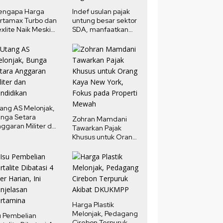
engapa Harga
Indef usulan pajak
rtamax Turbo dan
untung besar sektor
xlite Naik Meski
SDA, manfaatkan
rga Minyak Dunia
potensi pendapatan
run?
negara
ang AS Melonjak,
nga Setara
Zohran Mamdani
ggaran Militer dan
Tawarkan Pajak
ndidikan
Khusus untuk Orang
Kaya New York,
Fokus pada Properti
Mewah
Harga Plastik
Melonjak, Pedagang
u Pembelian
Cirebon Terpuruk