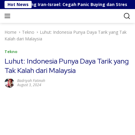
S
erita Perang Iran-Israel: Cegah Panic Buying dan Stres
Hot News
k
i
p
t
Home
Tekno
Luhut: Indonesia Punya Daya Tarik yang Tak
o
Kalah dari Malaysia
c
o
Tekno
n
Luhut: Indonesia Punya Daya Tarik yang
t
Tak Kalah dari Malaysia
e
n
Badriyah Fatinah
t
August 3, 2024