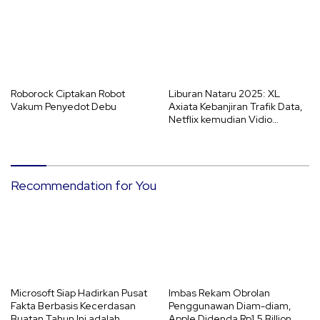
Roborock Ciptakan Robot
Liburan Nataru 2025: XL
Vakum Penyedot Debu
Axiata Kebanjiran Trafik Data,
Netflix kemudian Vidio
Diserbu!
Recommendation for You
Microsoft Siap Hadirkan Pusat
Imbas Rekam Obrolan
Fakta Berbasis Kecerdasan
Penggunawan Diam-diam,
Buatan Tahun Ini adalah
Apple Didenda Rp1,5 Billion