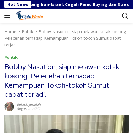
S
ita Perang Iran-Israel: Cegah Panic Buying dan Stres
Hot News
k
i
p
t
Home
Politik
Bobby Nasution, siap melawan kotak kosong,
o
Pelecehan terhadap Kemampuan Tokoh-tokoh Sumut dapat
c
terjadi.
o
n
Politik
t
Bobby Nasution, siap melawan kotak
e
kosong, Pelecehan terhadap
n
t
Kemampuan Tokoh-tokoh Sumut
dapat terjadi.
Bahjah Jamilah
August 5, 2024