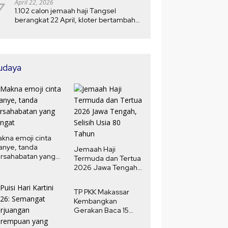
7
April 22, 2026
1.102 calon jemaah haji Tangsel
berangkat 22 April, kloter bertambah
menjadi 5
udaya
kna emoji cinta
anye, tanda
Jemaah Haji
rsahabatan yang
Termuda dan Tertua
ngat
2026 Jawa Tengah,
Selisih Usia 80
Tahun
TP PKK Makassar
Kembangkan
Gerakan Baca 15
Menit Harian