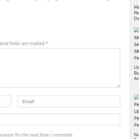
M
Pe
De
Ha
Tu
ired fields are marked
*
Ut
Bu
An
Pe
Is
browser for the next time I comment.