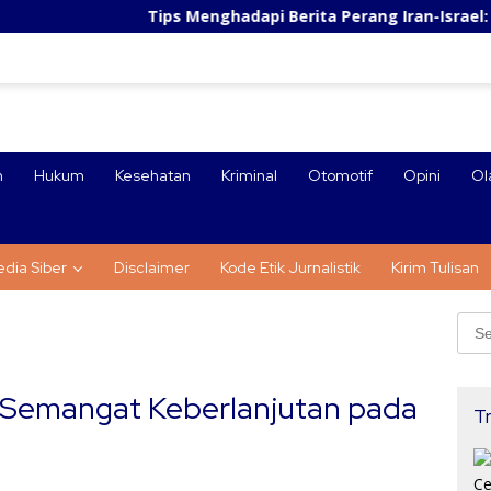
Tips Menghadapi Berita Perang Iran-Israel: Cegah Pan
n
Hukum
Kesehatan
Kriminal
Otomotif
Opini
Ol
dia Siber
Disclaimer
Kode Etik Jurnalistik
Kirim Tulisan
Sear
for:
 Semangat Keberlanjutan pada
Tr