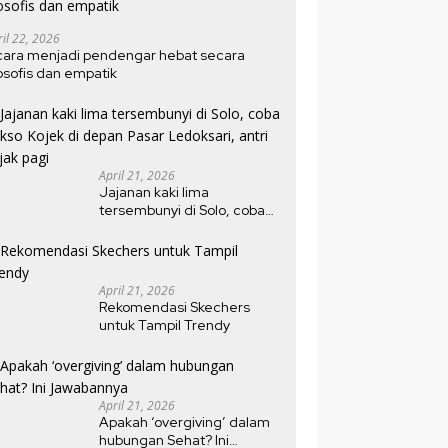
ril 22, 2026
cara menjadi pendengar hebat secara
losofis dan empatik
April 21, 2026
Jajanan kaki lima
tersembunyi di Solo, coba
bakso Kojek di depan Pasar
Ledoksari, antri sejak pagi
April 21, 2026
Rekomendasi Skechers
untuk Tampil Trendy
April 21, 2026
Apakah ‘overgiving’ dalam
hubungan Sehat? Ini