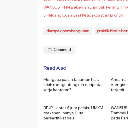
WANSUS: PHRI Beberkan Dampak Perang Timur
5 Peluang Cuan Saat Ketidakpastian Ekonomi, 
dampak pembangunan
praktik bisnis be
Comment
Read Also
Mengapa jualan tanaman hias
Ancaman
lebih menguntungkan daripada
mengintai
kerja kantoran?
terjepit
BPJPH catat 6 juta pelaku UMKM
WANSUS:
makanan, hanya 1 juta
Dampak 
bersertifikat halal
pada Par