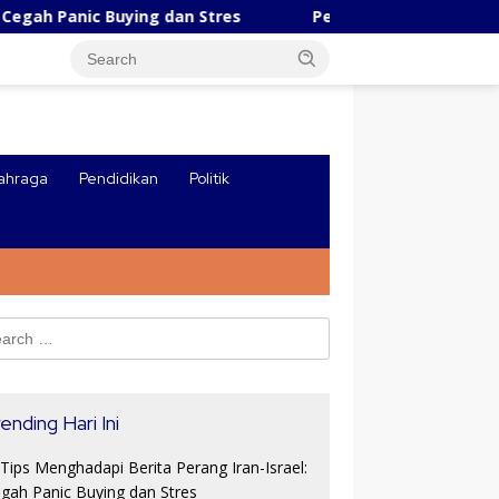
ic Buying dan Stres
Pesatnya Industri AI Tiongkok, R
ahraga
Pendidikan
Politik
ch
ending Hari Ini