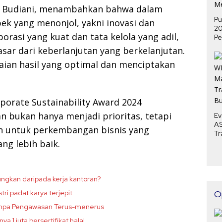
dah Budiani, menambahkan bahwa dalam
Pu
pek yang menonjol, yakni inovasi dan
2
orasi yang kuat dan tata kelola yang adil,
Pe
P
asar dari keberlanjutan yang berkelanjutan.
Me
aian hasil yang optimal dan menciptakan
porate Sustainability Award 2024
 bukan hanya menjadi prioritas, tetapi
Ev
AS
n untuk perkembangan bisnis yang
Tr
ng lebih baik.
Bu
ngkan daripada kerja kantoran?
i padat karya terjepit
O
s Tanpa Pengawasan Terus-menerus
 1 juta bersertifikat halal