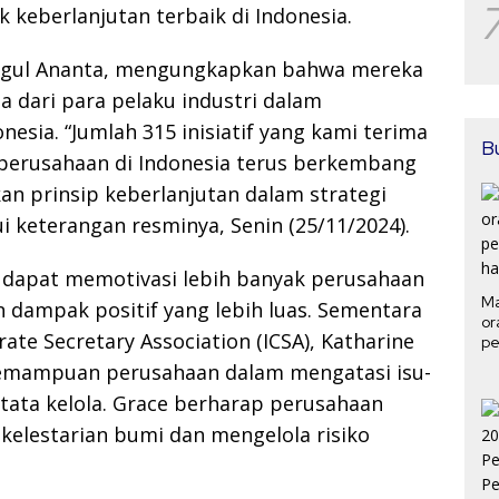
keberlanjutan terbaik di Indonesia.
ggul Ananta, mengungkapkan bahwa mereka
a dari para pelaku industri dalam
esia. “Jumlah 315 inisiatif yang kami terima
B
erusahaan di Indonesia terus berkembang
n prinsip keberlanjutan dalam strategi
ui keterangan resminya, Senin (25/11/2024).
 dapat memotivasi lebih banyak perusahaan
Ma
 dampak positif yang lebih luas. Sementara
or
te Secretary Association (ICSA), Katharine
pe
ha
emampuan perusahaan dalam mengatasi isu-
n tata kelola. Grace berharap perusahaan
kelestarian bumi dan mengelola risiko