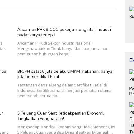
Ancaman PHK 9.000 pekerja mengintai, industri
padat karya terjepit
is
Ancaman PHK di Sektor Industri Nasional
dak
Mengkhawatirkan Tidak hanya dari luar, ancaman
pemutusan hubungan kerja…
E
anpa
BPJPH catat 6 juta pelaku UMKM makanan, hanya 1
juta bersertifikat halal
Tantangan dan Peluang dalam Sertifikasi Halal di
Pe
Indonesia Sertifikasi halal menjadi perhatian utama
Pe
pemerintah, terutama…
ur
5 Peluang Cuan Saat Ketidakpastian Ekonomi,
Tingkatkan Penghasilan!
Menghadapi Kondisi Ekonomi yang Tidak Menentu, Ini
 yang
5 Peluang Cuan yang Bisa Dimanfaatkan Di tengah…