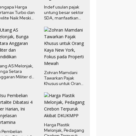
engapa Harga
Indef usulan pajak
rtamax Turbo dan
untung besar sektor
xlite Naik Meski
SDA, manfaatkan
rga Minyak Dunia
potensi pendapatan
run?
negara
ang AS Melonjak,
nga Setara
Zohran Mamdani
ggaran Militer dan
Tawarkan Pajak
ndidikan
Khusus untuk Orang
Kaya New York,
Fokus pada Properti
Mewah
Harga Plastik
Melonjak, Pedagang
u Pembelian
Cirebon Terpuruk