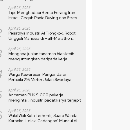
April 26, 2026
Tips Menghadapi Berita Perang Iran-
Israel: Cegah Panic Buying dan Stres
2
April 26, 2026
Pesatnya Industri AI Tiongkok, Robot
Ungguli Manusia di Half-Marathon
Beijing
3
April 26, 2026
Mengapa jualan tanaman hias lebih
menguntungkan daripada kerja
kantoran?
4
April 26, 2026
Warga Kawarasan Pangandaran
Perbaiki 216 Meter Jalan Swadaya
Setelah Rusak 10 Tahun
5
April 26, 2026
Ancaman PHK 9.000 pekerja
mengintai, industri padat karya terjepit
6
April 26, 2026
Wakil Wali Kota Terhenti, Suara Wanita
Karaoke ‘Lelaki Cadangan’ Muncul di
MTQ