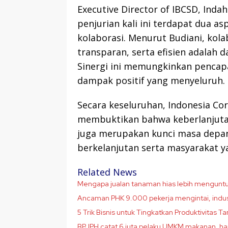
Executive Director of IBCSD, In
penjurian kali ini terdapat dua as
kolaborasi. Menurut Budiani, kolab
transparan, serta efisien adalah d
Sinergi ini memungkinkan pencap
dampak positif yang menyeluruh.
Secara keseluruhan, Indonesia Cor
membuktikan bahwa keberlanjutan
juga merupakan kunci masa depa
berkelanjutan serta masyarakat ya
Related News
Mengapa jualan tanaman hias lebih menguntu
Ancaman PHK 9.000 pekerja mengintai, industr
5 Trik Bisnis untuk Tingkatkan Produktivita
BPJPH catat 6 juta pelaku UMKM makanan, hanya