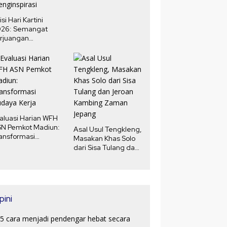
isi Hari Kartini
026: Semangat
rjuangan
erempuan yang
nginspirasi
aluasi Harian WFH
N Pemkot Madiun:
Asal Usul Tengkleng,
ansformasi
Masakan Khas Solo
daya Kerja
dari Sisa Tulang dan
Jeroan Kambing
Zaman Jepang
pini