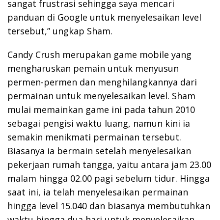
sangat frustrasi sehingga saya mencari
panduan di Google untuk menyelesaikan level
tersebut,” ungkap Sham.
Candy Crush merupakan game mobile yang
mengharuskan pemain untuk menyusun
permen-permen dan menghilangkannya dari
permainan untuk menyelesaikan level. Sham
mulai memainkan game ini pada tahun 2010
sebagai pengisi waktu luang, namun kini ia
semakin menikmati permainan tersebut.
Biasanya ia bermain setelah menyelesaikan
pekerjaan rumah tangga, yaitu antara jam 23.00
malam hingga 02.00 pagi sebelum tidur. Hingga
saat ini, ia telah menyelesaikan permainan
hingga level 15.040 dan biasanya membutuhkan
waktu hingga dua hari untuk menyelesaikan