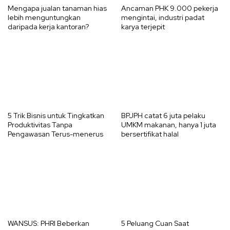
Mengapa jualan tanaman hias
Ancaman PHK 9.000 pekerja
lebih menguntungkan
mengintai, industri padat
daripada kerja kantoran?
karya terjepit
5 Trik Bisnis untuk Tingkatkan
BPJPH catat 6 juta pelaku
Produktivitas Tanpa
UMKM makanan, hanya 1 juta
Pengawasan Terus-menerus
bersertifikat halal
WANSUS: PHRI Beberkan
5 Peluang Cuan Saat