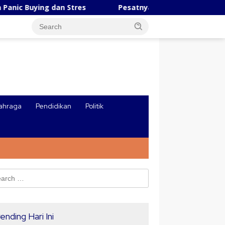
dan Stres
Pesatnya Industri AI Tiongkok, Robot Unggul
ahraga
Pendidikan
Politik
ch
ending Hari Ini