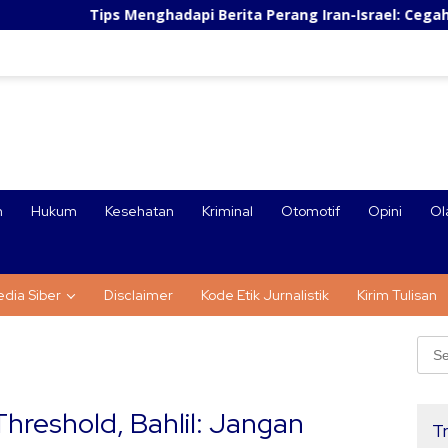
ps Menghadapi Berita Perang Iran-Israel: Cegah Panic Buying 
n
Hukum
Kesehatan
Kriminal
Otomotif
Opini
Ol
dia Siber
Disclaimer
Kode Etik Jurnalistik
Kirim Tulisan
Sear
for:
hreshold, Bahlil: Jangan
Tr