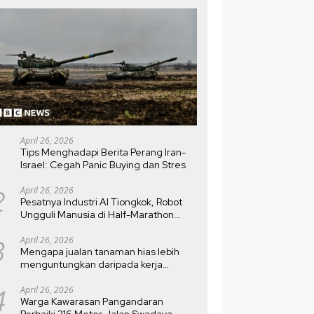
April 26, 2026
Tips Menghadapi Berita Perang Iran-
Israel: Cegah Panic Buying dan Stres
2
April 26, 2026
Pesatnya Industri AI Tiongkok, Robot
Ungguli Manusia di Half-Marathon
Beijing
3
April 26, 2026
Mengapa jualan tanaman hias lebih
menguntungkan daripada kerja
kantoran?
4
April 26, 2026
Warga Kawarasan Pangandaran
Perbaiki 216 Meter Jalan Swadaya