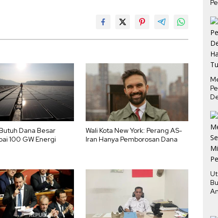
Pe
M
Pe
De
Ha
Tu
Butuh Dana Besar
Wali Kota New York: Perang AS-
pai 100 GW Energi
Iran Hanya Pemborosan Dana
Ut
Bu
An
Pe