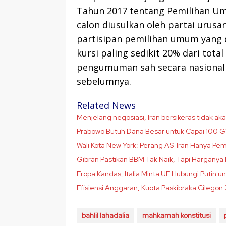
Tahun 2017 tentang Pemilihan U
calon diusulkan oleh partai urusa
partisipan pemilihan umum yang
kursi paling sedikit 20% dari tot
pengumuman sah secara nasiona
sebelumnya.
Related News
Menjelang negosiasi, Iran bersikeras tidak a
Prabowo Butuh Dana Besar untuk Capai 100 G
Wali Kota New York: Perang AS-Iran Hanya P
Gibran Pastikan BBM Tak Naik, Tapi Harganya
Eropa Kandas, Italia Minta UE Hubungi Putin u
Efisiensi Anggaran, Kuota Paskibraka Cilego
bahlil lahadalia
mahkamah konstitusi