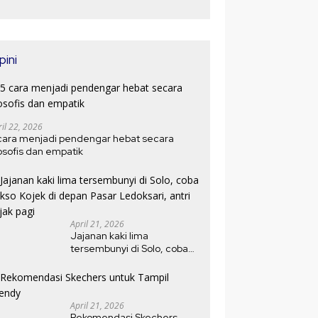
Jeroan Kambing
Zaman Jepang
pini
ril 22, 2026
cara menjadi pendengar hebat secara
losofis dan empatik
April 21, 2026
Jajanan kaki lima
tersembunyi di Solo, coba
bakso Kojek di depan Pasar
Ledoksari, antri sejak pagi
April 21, 2026
Rekomendasi Skechers