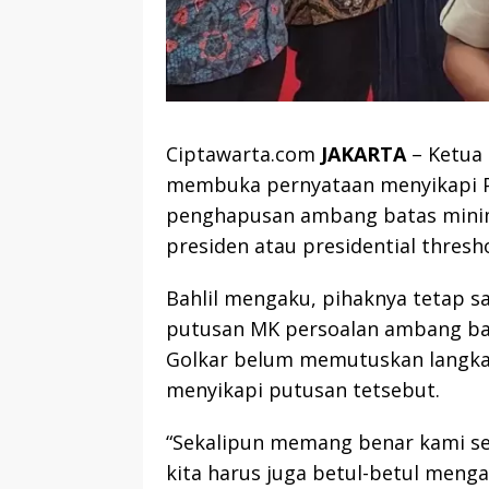
Ciptawarta.com
JAKARTA
– Ketua 
membuka pernyataan menyikapi P
penghapusan ambang batas minima
presiden atau presidential thresho
Bahlil mengaku, pihaknya tetap s
putusan MK persoalan ambang ba
Golkar belum memutuskan langkah
menyikapi putusan tetsebut.
“Sekalipun memang benar kami sen
kita harus juga betul-betul menga