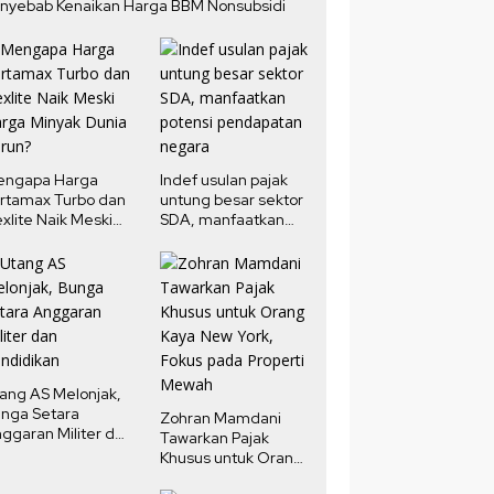
nyebab Kenaikan Harga BBM Nonsubsidi
engapa Harga
Indef usulan pajak
rtamax Turbo dan
untung besar sektor
xlite Naik Meski
SDA, manfaatkan
rga Minyak Dunia
potensi pendapatan
run?
negara
ang AS Melonjak,
nga Setara
Zohran Mamdani
ggaran Militer dan
Tawarkan Pajak
ndidikan
Khusus untuk Orang
Kaya New York,