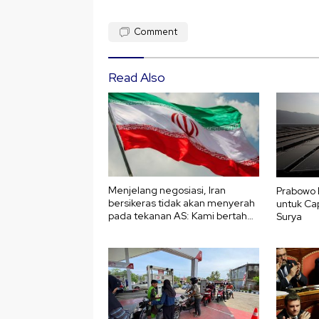
Comment
Read Also
Menjelang negosiasi, Iran
Prabowo 
bersikeras tidak akan menyerah
untuk Ca
pada tekanan AS: Kami bertahan
Surya
hingga akhir