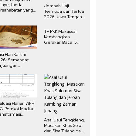
anye, tanda
Jemaah Haji
rsahabatan yang
Termuda dan Tertua
ngat
2026 Jawa Tengah,
Selisih Usia 80
Tahun
TP PKK Makassar
Kembangkan
Gerakan Baca 15
Menit Harian
isi Hari Kartini
026: Semangat
rjuangan
erempuan yang
nginspirasi
aluasi Harian WFH
N Pemkot Madiun:
ansformasi
daya Kerja
Asal Usul Tengkleng,
Masakan Khas Solo
dari Sisa Tulang dan