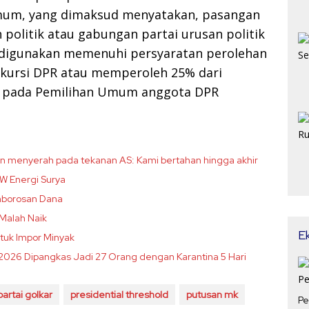
mum, yang dimaksud menyatakan, pasangan
n politik atau gabungan partai urusan politik
 digunakan memenuhi persyaratan perolehan
al kursi DPR atau memperoleh 25% dari
l pada Pemilihan Umum anggota DPR
kan menyerah pada tekanan AS: Kami bertahan hingga akhir
W Energi Surya
emborosan Dana
 Malah Naik
E
ntuk Impor Minyak
n 2026 Dipangkas Jadi 27 Orang dengan Karantina 5 Hari
partai golkar
presidential threshold
putusan mk
Pe