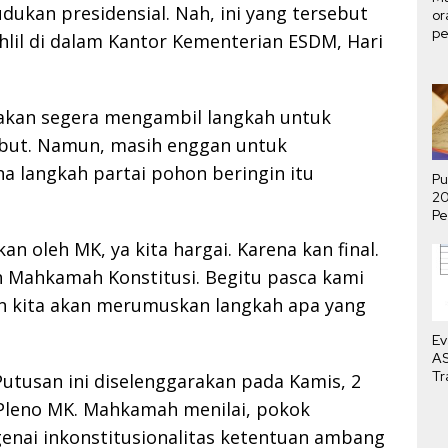
kan presidensial. Nah, ini yang tersebut
or
pe
ahlil di dalam Kantor Kementerian ESDM, Hari
ha
 akan segera mengambil langkah untuk
ebut. Namun, masih enggan untuk
a langkah partai pohon beringin itu
Pu
2
Pe
P
n oleh MK, ya kita hargai. Karena kan final.
Me
h Mahkamah Konstitusi. Begitu pasca kami
an kita akan merumuskan langkah apa yang
Ev
AS
Tr
utusan ini diselenggarakan pada Kamis, 2
Bu
 Pleno MK. Mahkamah menilai, pokok
ai inkonstitusionalitas ketentuan ambang