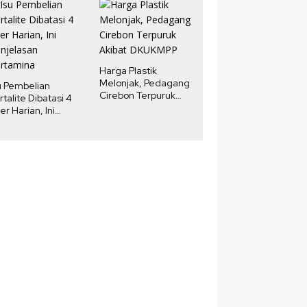
Fokus pada Properti
Mewah
Harga Plastik
Melonjak, Pedagang
u Pembelian
Cirebon Terpuruk
rtalite Dibatasi 4
Akibat DKUKMPP
ter Harian, Ini
njelasan
rtamina