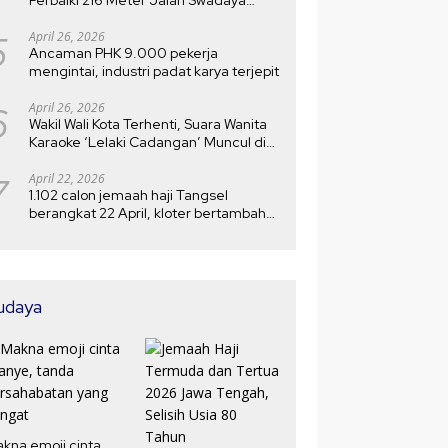
Setelah Rusak 10 Tahun
5
April 26, 2026
Ancaman PHK 9.000 pekerja
mengintai, industri padat karya terjepit
6
April 26, 2026
Wakil Wali Kota Terhenti, Suara Wanita
Karaoke ‘Lelaki Cadangan’ Muncul di
MTQ
7
April 22, 2026
1.102 calon jemaah haji Tangsel
berangkat 22 April, kloter bertambah
menjadi 5
udaya
kna emoji cinta