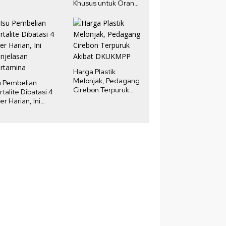
Khusus untuk Orang
Kaya New York,
Fokus pada Properti
Mewah
Harga Plastik
Melonjak, Pedagang
u Pembelian
Cirebon Terpuruk
rtalite Dibatasi 4
Akibat DKUKMPP
ter Harian, Ini
njelasan
rtamina