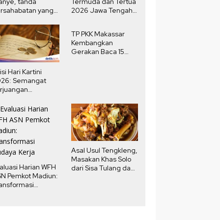
anye, tanda
Termuda dan Tertua
rsahabatan yang
2026 Jawa Tengah,
ngat
Selisih Usia 80
Tahun
TP PKK Makassar
Kembangkan
Gerakan Baca 15
Menit Harian
isi Hari Kartini
026: Semangat
rjuangan
erempuan yang
nginspirasi
Asal Usul Tengkleng,
Masakan Khas Solo
aluasi Harian WFH
dari Sisa Tulang dan
N Pemkot Madiun:
Jeroan Kambing
ansformasi
Zaman Jepang
daya Kerja