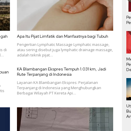
Pe
Pe
egah
Apa Itu Pijat Limfatik dan Manfaatnya bagi Tubuh
Pengertian Lymphatic Massage Lymphatic massage,
s di
atau sering disebut juga lymphatic drainage massage,
el…
adalah teknik pijat…
M
Pe
KA Blambangan Ekspres Tempuh 1.031 km, Jadi
De
ipuan
Rute Terpanjang di Indonesia
Ha
Tu
Layanan KA Blambangan Ekspres: Perjalanan
n
Terpanjang di Indonesia yang Menghubungkan
tis
Berbagai Wilayah PT Kereta Api…
Ut
Bu
An
Pe