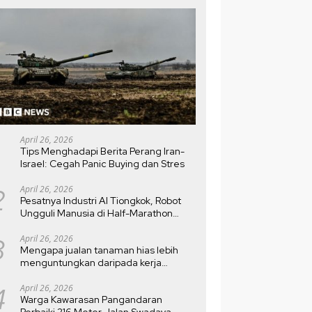
April 26, 2026
Tips Menghadapi Berita Perang Iran-
Israel: Cegah Panic Buying dan Stres
2
April 26, 2026
Pesatnya Industri AI Tiongkok, Robot
Ungguli Manusia di Half-Marathon
Beijing
3
April 26, 2026
Mengapa jualan tanaman hias lebih
menguntungkan daripada kerja
kantoran?
4
April 26, 2026
Warga Kawarasan Pangandaran
Perbaiki 216 Meter Jalan Swadaya