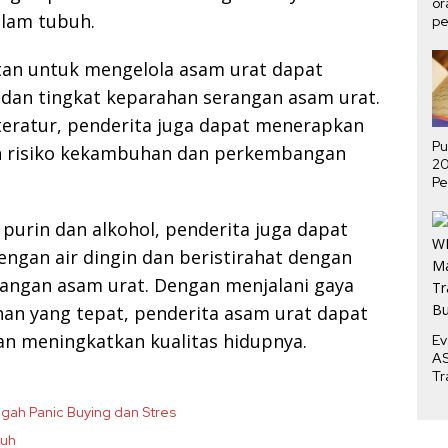
or
alam tubuh.
pe
ha
n untuk mengelola asam urat dapat
an tingkat keparahan serangan asam urat.
teratur, penderita juga dapat menerapkan
Pu
h risiko kekambuhan dan perkembangan
2
Pe
P
Me
purin dan alkohol, penderita juga dapat
ngan air dingin dan beristirahat dengan
angan asam urat. Dengan menjalani gaya
an yang tepat, penderita asam urat dapat
n meningkatkan kualitas hidupnya.
Ev
AS
Tr
Bu
egah Panic Buying dan Stres
buh