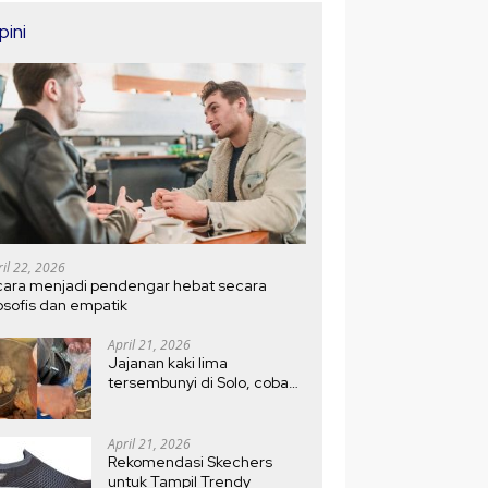
pini
ril 22, 2026
cara menjadi pendengar hebat secara
losofis dan empatik
April 21, 2026
Jajanan kaki lima
tersembunyi di Solo, coba
bakso Kojek di depan Pasar
Ledoksari, antri sejak pagi
April 21, 2026
Rekomendasi Skechers
untuk Tampil Trendy