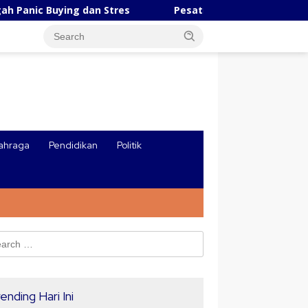
n Stres
Pesatnya Industri AI Tiongkok, Robot Ungguli
ahraga
Pendidikan
Politik
ch
ending Hari Ini