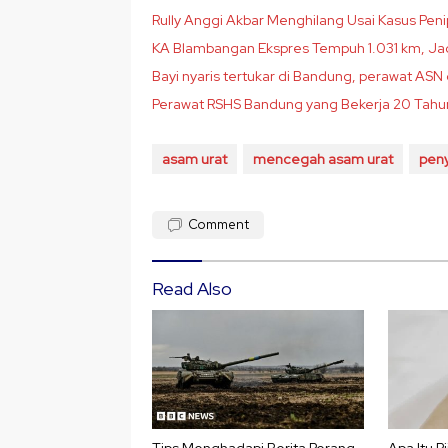
Rully Anggi Akbar Menghilang Usai Kasus Peni
KA Blambangan Ekspres Tempuh 1.031 km, Jadi
Bayi nyaris tertukar di Bandung, perawat ASN 
Perawat RSHS Bandung yang Bekerja 20 Tahun 
asam urat
mencegah asam urat
peny
Comment
Read Also
Tips Menghadapi Berita Perang
Apa Itu P