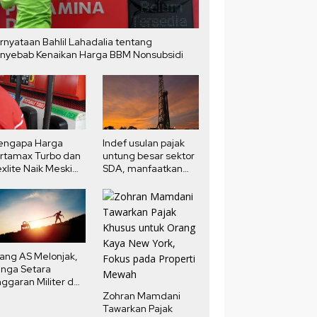
rnyataan Bahlil Lahadalia tentang
nyebab Kenaikan Harga BBM Nonsubsidi
engapa Harga
Indef usulan pajak
rtamax Turbo dan
untung besar sektor
xlite Naik Meski
SDA, manfaatkan
rga Minyak Dunia
potensi pendapatan
run?
negara
ang AS Melonjak,
nga Setara
ggaran Militer dan
ndidikan
Zohran Mamdani
Tawarkan Pajak