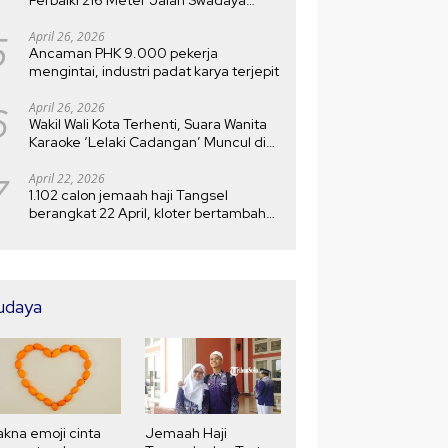
Setelah Rusak 10 Tahun
5
April 26, 2026
Ancaman PHK 9.000 pekerja
mengintai, industri padat karya terjepit
6
April 26, 2026
Wakil Wali Kota Terhenti, Suara Wanita
Karaoke ‘Lelaki Cadangan’ Muncul di
MTQ
7
April 22, 2026
1.102 calon jemaah haji Tangsel
berangkat 22 April, kloter bertambah
menjadi 5
udaya
kna emoji cinta
Jemaah Haji