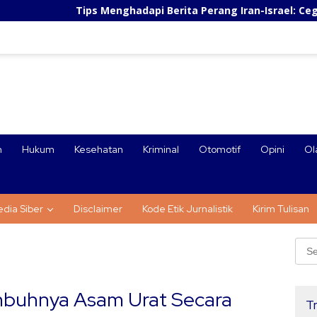
 Menghadapi Berita Perang Iran-Israel: Cegah Panic Buying da
n
Hukum
Kesehatan
Kriminal
Otomotif
Opini
Ol
dia Siber
Disclaimer
Kode Etik Jurnalistik
Kirim Tulisan
Sear
for:
buhnya Asam Urat Secara
Tr