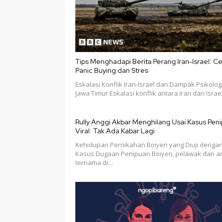
Tips Menghadapi Berita Perang Iran-Israel: C
Panic Buying dan Stres
Eskalasi Konflik Iran-Israel dan Dampak Psikologi
Jawa Timur Eskalasi konflik antara Iran dan Isra
Rully Anggi Akbar Menghilang Usai Kasus Pen
Viral: Tak Ada Kabar Lagi
Kehidupan Pernikahan Boiyen yang Diuji denga
Kasus Dugaan Penipuan Boiyen, pelawak dan ar
ternama di…