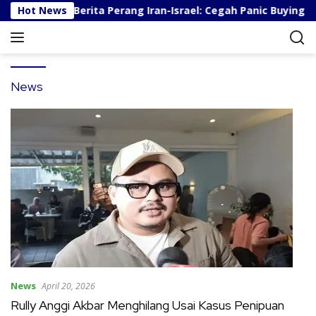
S
Menghadapi Berita Perang Iran-Israel: Cegah Panic Buying dan
Hot News
k
i
p
t
o
News
c
o
n
t
e
n
t
News
April 20, 2026
Rully Anggi Akbar Menghilang Usai Kasus Penipuan