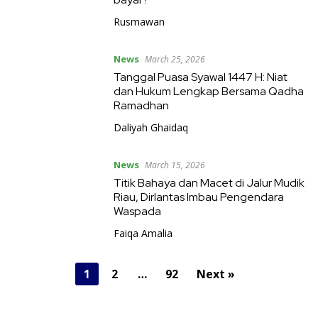
Rusmawan
News
March 25, 2026
Tanggal Puasa Syawal 1447 H: Niat
dan Hukum Lengkap Bersama Qadha
Ramadhan
Daliyah Ghaidaq
News
March 15, 2026
Titik Bahaya dan Macet di Jalur Mudik
Riau, Dirlantas Imbau Pengendara
Waspada
Faiqa Amalia
P
1
2
…
92
Next »
o
s