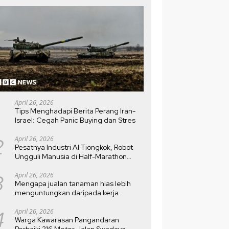
April 26, 2026
Tips Menghadapi Berita Perang Iran-
Israel: Cegah Panic Buying dan Stres
2
April 26, 2026
Pesatnya Industri AI Tiongkok, Robot
Ungguli Manusia di Half-Marathon
Beijing
3
April 26, 2026
Mengapa jualan tanaman hias lebih
menguntungkan daripada kerja
kantoran?
4
April 26, 2026
Warga Kawarasan Pangandaran
Perbaiki 216 Meter Jalan Swadaya