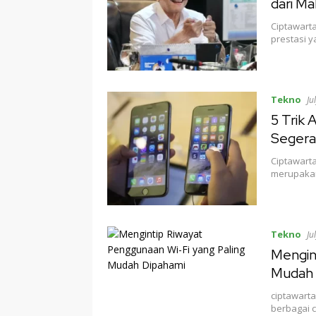
dari Ma
Ciptawart
prestasi y
Tekno
Ju
5 Trik
Segera
Ciptawart
merupakan
Tekno
Ju
Mengin
Mudah 
ciptawarta
berbagai 