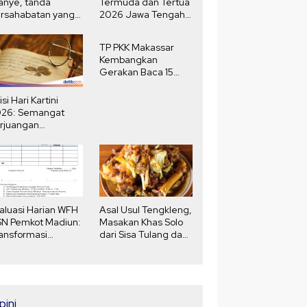
anye, tanda
Termuda dan Tertua
rsahabatan yang
2026 Jawa Tengah,
ngat
Selisih Usia 80
Tahun
TP PKK Makassar
Kembangkan
Gerakan Baca 15
Menit Harian
isi Hari Kartini
026: Semangat
rjuangan
erempuan yang
nginspirasi
aluasi Harian WFH
Asal Usul Tengkleng,
N Pemkot Madiun:
Masakan Khas Solo
ansformasi
dari Sisa Tulang dan
daya Kerja
Jeroan Kambing
Zaman Jepang
pini