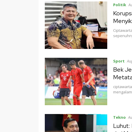
Politik
Au
Korupsi
Menyik
Ciptawarta
sepenuhny
Sport
Aug
Bek Je
Metata
ciptawarta
mengalami
Tekno
Au
Luhut: 