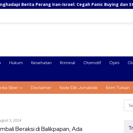
a Perang Iran-Israel: Cegah Panic Buying dan Stres
P
n
Hukum
Kesehatan
Kriminal
Otomotif
Opini
Ol
dia Siber
Disclaimer
Kode Etik Jurnalistik
Kirim Tulisan
Sear
for:
ugust 3, 2024
Tr
bali Beraksi di Balikpapan, Ada