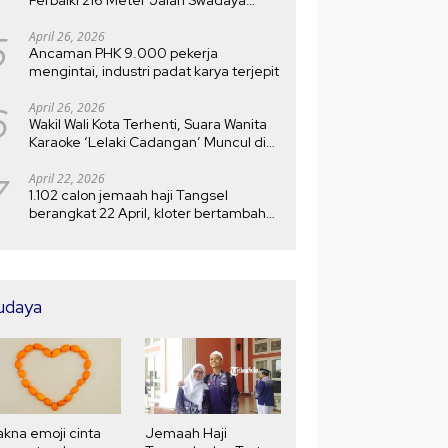
Setelah Rusak 10 Tahun
5
April 26, 2026
Ancaman PHK 9.000 pekerja
mengintai, industri padat karya terjepit
6
April 26, 2026
Wakil Wali Kota Terhenti, Suara Wanita
Karaoke ‘Lelaki Cadangan’ Muncul di
MTQ
7
April 22, 2026
1.102 calon jemaah haji Tangsel
berangkat 22 April, kloter bertambah
menjadi 5
udaya
kna emoji cinta
Jemaah Haji