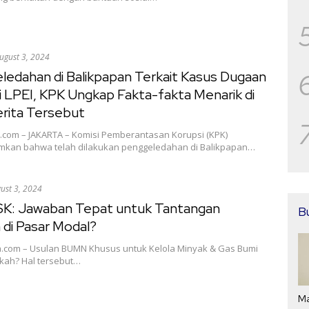
ugust 3, 2024
ledahan di Balikpapan Terkait Kasus Dugaan
i LPEI, KPK Ungkap Fakta-fakta Menarik di
erita Tersebut
a.com – JAKARTA – Komisi Pemberantasan Korupsi (KPK)
an bahwa telah dilakukan penggeledahan di Balikpapan…
ust 3, 2024
K: Jawaban Tepat untuk Tantangan
B
di Pasar Modal?
a.com – Usulan BUMN Khusus untuk Kelola Minyak & Gas Bumi
gkah? Hal tersebut…
Ma