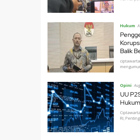
Hukum
A
Pengge
Korups
Balik B
ciptawart
mengumumk
Opini
Aug
UU P2S
Hukum 
Ciptawart
RI, Pentin