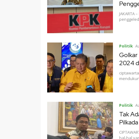
Pengge
JAKARTA –
penggeled
Politik
Au
Golkar 
2024 d
ciptawarta
mendukung
Politik
Au
Tak Ad
Pilkad
CIPTAWART
hal-hal y