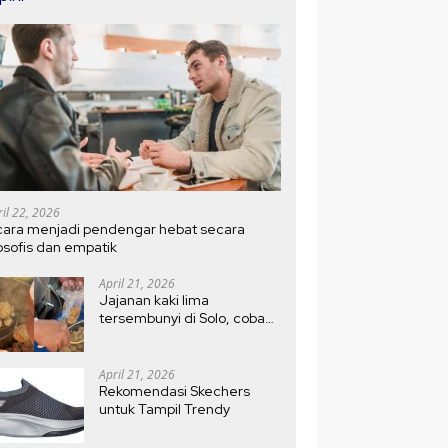
ril 22, 2026
cara menjadi pendengar hebat secara
losofis dan empatik
April 21, 2026
Jajanan kaki lima
tersembunyi di Solo, coba
bakso Kojek di depan Pasar
Ledoksari, antri sejak pagi
April 21, 2026
Rekomendasi Skechers
untuk Tampil Trendy