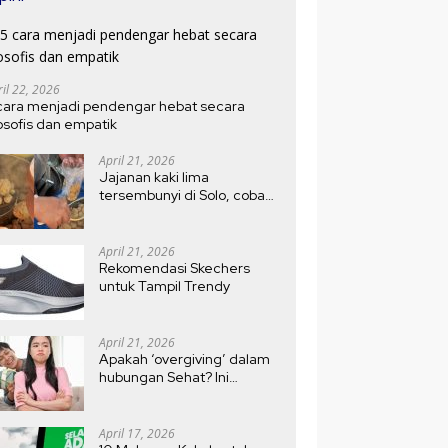
ril 22, 2026
cara menjadi pendengar hebat secara
losofis dan empatik
April 21, 2026
Jajanan kaki lima
tersembunyi di Solo, coba
bakso Kojek di depan Pasar
Ledoksari, antri sejak pagi
April 21, 2026
Rekomendasi Skechers
untuk Tampil Trendy
April 21, 2026
Apakah ‘overgiving’ dalam
hubungan Sehat? Ini
Jawabannya
April 17, 2026