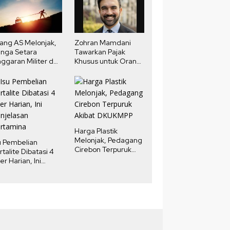
ang AS Melonjak,
Zohran Mamdani
nga Setara
Tawarkan Pajak
ggaran Militer dan
Khusus untuk Orang
ndidikan
Kaya New York,
Fokus pada Properti
Mewah
Harga Plastik
Melonjak, Pedagang
u Pembelian
Cirebon Terpuruk
rtalite Dibatasi 4
Akibat DKUKMPP
ter Harian, Ini
njelasan
rtamina