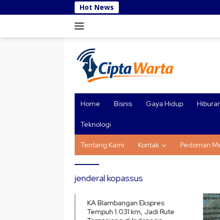
Skip
Hot News
to
content
Home
Bisnis
Gaya Hidup
Hibura
Teknologi
Tentang Kami
Kontak
Pedoman Me
jenderal kopassus
KA Blambangan Ekspres
Tempuh 1.031 km, Jadi Rute