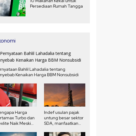
10 Makanan Kekal untuk
Persediaan Rumah Tangga
konomi
rnyataan Bahlil Lahadalia tentang
nyebab Kenaikan Harga BBM Nonsubsidi
engapa Harga
Indef usulan pajak
rtamax Turbo dan
untung besar sektor
xlite Naik Meski
SDA, manfaatkan
rga Minyak Dunia
potensi pendapatan
run?
negara