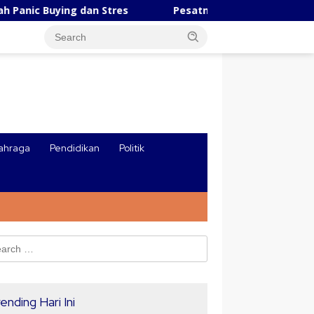
ing dan Stres
Pesatnya Industri AI Tiongkok, Robot Un
ahraga
Pendidikan
Politik
ch
ending Hari Ini