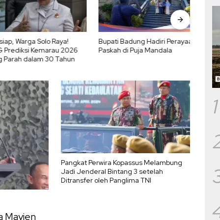
, Warga Solo Raya!
Bupati Badung Hadiri Perayaan
3 Bin
diksi Kemarau 2026
Paskah di Puja Mandala
Kura
arah dalam 30 Tahun
Merek
1
Pangkat Perwira Kopassus Melambung
Jadi Jenderal Bintang 3 setelah
Ditransfer oleh Panglima TNI
a Mayjen