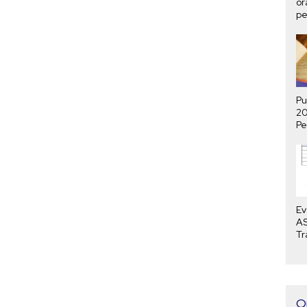
or
pe
ha
Pu
2
Pe
P
Me
Ev
AS
Tr
Bu
O