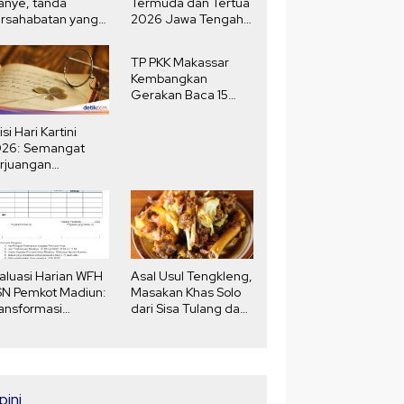
anye, tanda
Termuda dan Tertua
rsahabatan yang
2026 Jawa Tengah,
ngat
Selisih Usia 80
Tahun
TP PKK Makassar
Kembangkan
Gerakan Baca 15
Menit Harian
isi Hari Kartini
026: Semangat
rjuangan
erempuan yang
nginspirasi
aluasi Harian WFH
Asal Usul Tengkleng,
N Pemkot Madiun:
Masakan Khas Solo
ansformasi
dari Sisa Tulang dan
daya Kerja
Jeroan Kambing
Zaman Jepang
pini