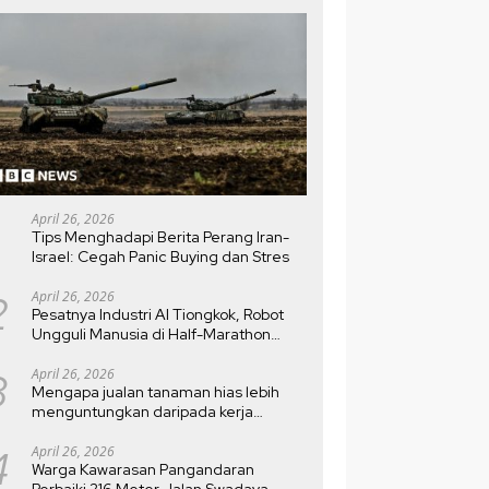
tang Korea yang Merasa
11.189 Titik Api Terdeteksi, WALHI
P
ng Tampan untuk Drama
Soroti Karhutla di Konsesi
W
a, Rendah Diri?
Perusahaan dan Ancaman El
Ef
Nino 2026
April 26, 2026
Tips Menghadapi Berita Perang Iran-
Israel: Cegah Panic Buying dan Stres
2
April 26, 2026
Pesatnya Industri AI Tiongkok, Robot
Ungguli Manusia di Half-Marathon
Beijing
3
April 26, 2026
Mengapa jualan tanaman hias lebih
menguntungkan daripada kerja
kantoran?
4
April 26, 2026
Warga Kawarasan Pangandaran
Perbaiki 216 Meter Jalan Swadaya