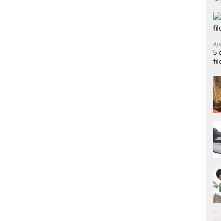
Ap
5 
fi