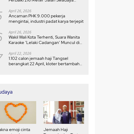
Setelah Rusak 10 Tahun
5
April 26, 2026
Ancaman PHK 9.000 pekerja
mengintai, industri padat karya terjepit
6
April 26, 2026
Wakil Wali Kota Terhenti, Suara Wanita
Karaoke ‘Lelaki Cadangan’ Muncul di
MTQ
7
April 22, 2026
1.102 calon jemaah haji Tangsel
berangkat 22 April, kloter bertambah
menjadi 5
udaya
kna emoji cinta
Jemaah Haji