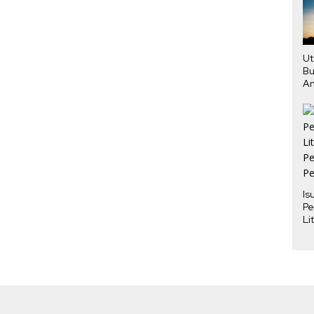
Ut
Bu
An
Pe
Is
Pe
Li
Pe
Pe