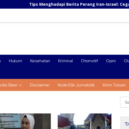
Tips Menghadapi Berita Perang Iran-Israel: Cegah Panic Buy
n
Hukum
Kesehatan
Kriminal
Otomotif
Opini
Ol
dia Siber
Disclaimer
Kode Etik Jurnalistik
Kirim Tulisan
Sear
for:
Tr