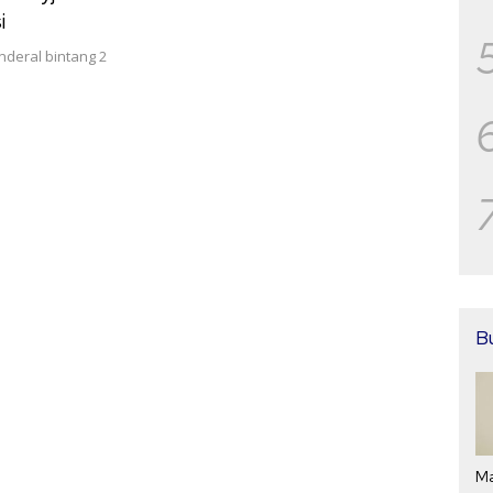
i
deral bintang 2
B
Ma