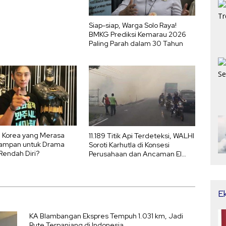
Siap-siap, Warga Solo Raya!
BMKG Prediksi Kemarau 2026
Paling Parah dalam 30 Tahun
g Korea yang Merasa
11.189 Titik Api Terdeteksi, WALHI
ampan untuk Drama
Soroti Karhutla di Konsesi
Rendah Diri?
Perusahaan dan Ancaman El
Nino 2026
E
KA Blambangan Ekspres Tempuh 1.031 km, Jadi
Rute Terpanjang di Indonesia