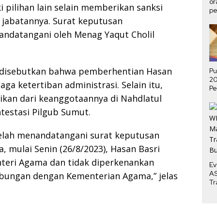
or
 pilihan lain selain memberikan sanksi
pe
ha
 jabatannya. Surat keputusan
andatangani oleh Menag Yaqut Cholil
, disebutkan bahwa pemberhentian Hasan
Pu
2
ga ketertiban administrasi. Selain itu,
Pe
P
tikan dari keanggotaannya di Nahdlatul
Me
testasi Pilgub Sumut.
elah menandatangani surat keputusan
 mulai Senin (26/8/2023), Hasan Basri
nteri Agama dan tidak diperkenankan
Ev
AS
bungan dengan Kementerian Agama,” jelas
Tr
Bu