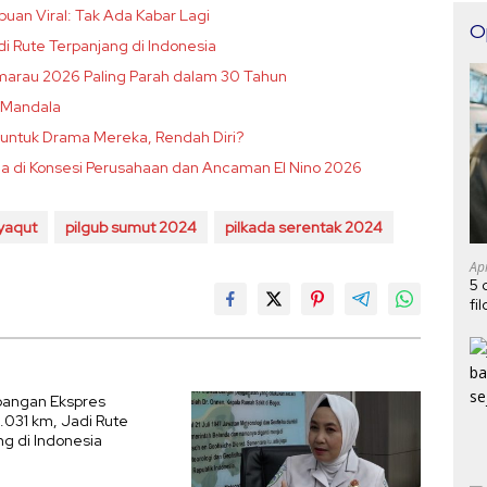
puan Viral: Tak Ada Kabar Lagi
O
 Rute Terpanjang di Indonesia
emarau 2026 Paling Parah dalam 30 Tahun
a Mandala
untuk Drama Mereka, Rendah Diri?
hutla di Konsesi Perusahaan dan Ancaman El Nino 2026
yaqut
pilgub sumut 2024
pilkada serentak 2024
Ap
5 
fi
angan Ekspres
.031 km, Jadi Rute
ng di Indonesia