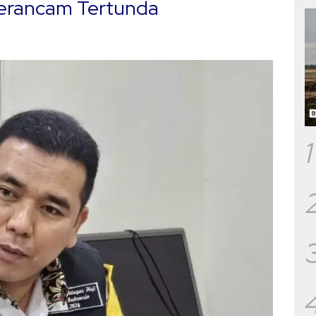
erancam Tertunda
1