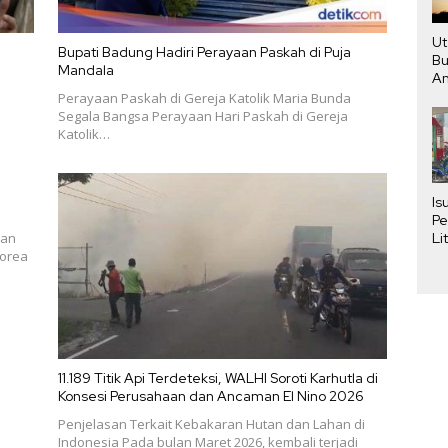
Ut
Bupati Badung Hadiri Perayaan Paskah di Puja
Bu
Mandala
An
Pe
Perayaan Paskah di Gereja Katolik Maria Bunda
Segala Bangsa Perayaan Hari Paskah di Gereja
Katolik…
Is
Pe
Li
kan
Pe
Korea
Pe
11.189 Titik Api Terdeteksi, WALHI Soroti Karhutla di
Konsesi Perusahaan dan Ancaman El Nino 2026
Penjelasan Terkait Kebakaran Hutan dan Lahan di
Indonesia Pada bulan Maret 2026, kembali terjadi