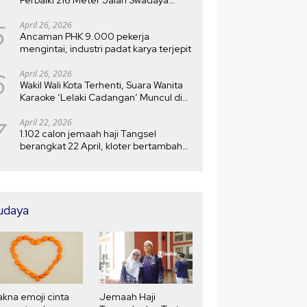
Setelah Rusak 10 Tahun
5
April 26, 2026
Ancaman PHK 9.000 pekerja
mengintai, industri padat karya terjepit
6
April 26, 2026
Wakil Wali Kota Terhenti, Suara Wanita
Karaoke ‘Lelaki Cadangan’ Muncul di
MTQ
7
April 22, 2026
1.102 calon jemaah haji Tangsel
berangkat 22 April, kloter bertambah
menjadi 5
udaya
kna emoji cinta
Jemaah Haji