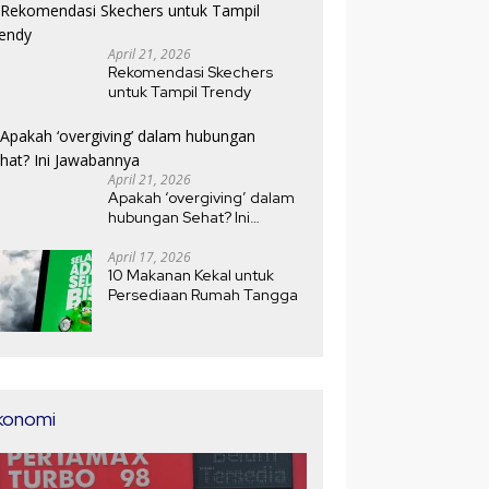
Ledoksari, antri sejak pagi
April 21, 2026
Rekomendasi Skechers
untuk Tampil Trendy
April 21, 2026
Apakah ‘overgiving’ dalam
hubungan Sehat? Ini
Jawabannya
April 17, 2026
10 Makanan Kekal untuk
Persediaan Rumah Tangga
konomi