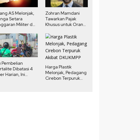
ang AS Melonjak,
Zohran Mamdani
nga Setara
Tawarkan Pajak
ggaran Militer dan
Khusus untuk Orang
ndidikan
Kaya New York,
Fokus pada Properti
Mewah
u Pembelian
Harga Plastik
rtalite Dibatasi 4
Melonjak, Pedagang
ter Harian, Ini
Cirebon Terpuruk
njelasan
Akibat DKUKMPP
rtamina