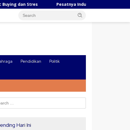
res
Pesatnya Industri AI Tiongkok, Robot Ungguli Man
ahraga
Pendidikan
Politik
ch
ending Hari Ini