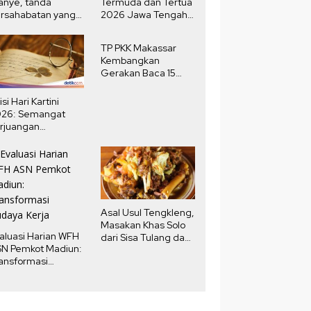
anye, tanda
Termuda dan Tertua
rsahabatan yang
2026 Jawa Tengah,
ngat
Selisih Usia 80
Tahun
TP PKK Makassar
Kembangkan
Gerakan Baca 15
Menit Harian
isi Hari Kartini
026: Semangat
rjuangan
erempuan yang
nginspirasi
Asal Usul Tengkleng,
Masakan Khas Solo
aluasi Harian WFH
dari Sisa Tulang dan
N Pemkot Madiun:
Jeroan Kambing
ansformasi
Zaman Jepang
daya Kerja