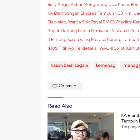
Rully Anggi Akbar Menghilang Usai Kasus Peni
KA Blambangan Ekspres Tempuh 1.031 km, Jadi
Siap-siap, Warga Solo Raya! BMKG Prediksi K
Bupati Badung Hadiri Perayaan Paskah di Puj
3 Bintang Korea yang Merasa Kurang Tampan 
11.189 Titik Api Terdeteksi, WALHI Soroti Kar
hasan basri sagala
kemenag
menag 
Comment
Read Also
KA Blamb
Tempuh 1
Terpanja