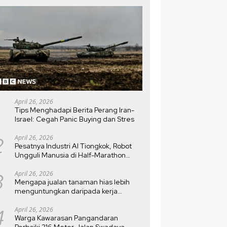
April 26, 2026
Tips Menghadapi Berita Perang Iran-
Israel: Cegah Panic Buying dan Stres
2
April 26, 2026
Pesatnya Industri AI Tiongkok, Robot
Ungguli Manusia di Half-Marathon
Beijing
3
April 26, 2026
Mengapa jualan tanaman hias lebih
menguntungkan daripada kerja
kantoran?
4
April 26, 2026
Warga Kawarasan Pangandaran
Perbaiki 216 Meter Jalan Swadaya