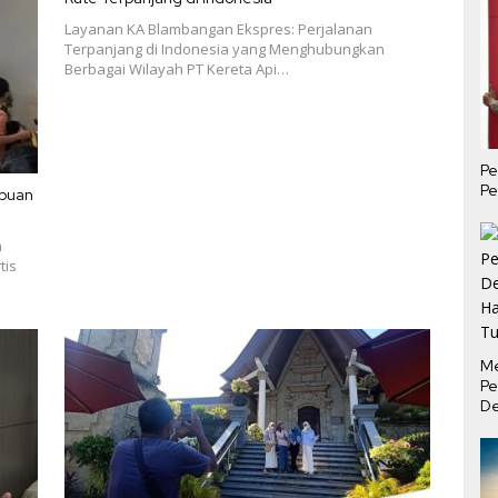
Layanan KA Blambangan Ekspres: Perjalanan
Terpanjang di Indonesia yang Menghubungkan
Berbagai Wilayah PT Kereta Api…
Pe
Pe
ipuan
n
tis
M
Pe
De
Ha
Tu