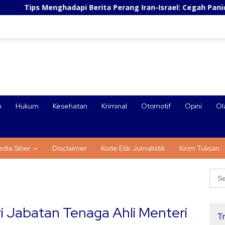
ghadapi Berita Perang Iran-Israel: Cegah Panic Buying dan St
n
Hukum
Kesehatan
Kriminal
Otomotif
Opini
Ol
dia Siber
Disclaimer
Kode Etik Jurnalistik
Kirim Tulisan
Sear
for:
i Jabatan Tenaga Ahli Menteri
Tr