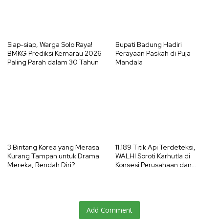
Siap-siap, Warga Solo Raya!
Bupati Badung Hadiri
BMKG Prediksi Kemarau 2026
Perayaan Paskah di Puja
Paling Parah dalam 30 Tahun
Mandala
3 Bintang Korea yang Merasa
11.189 Titik Api Terdeteksi,
Kurang Tampan untuk Drama
WALHI Soroti Karhutla di
Mereka, Rendah Diri?
Konsesi Perusahaan dan
Ancaman El Nino 2026
Add Comment