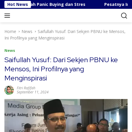
S
rael: Cegah Panic Buying dan Stres
Hot News
Pesatnya Industri
k
i
p
t
Home
News
Saifullah Yusuf: Dari Sekjen PBNU ke Mensos,
o
Ini Profilnya yang Menginspirasi
c
o
News
n
Saifullah Yusuf: Dari Sekjen PBNU ke
t
Mensos, Ini Profilnya yang
e
n
Menginspirasi
t
Fitri Rafifah
September 11, 2024