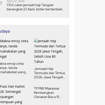
7
April 22, 2026
1.102 calon jemaah haji Tangsel
berangkat 22 April, kloter bertambah
menjadi 5
udaya
kna emoji cinta
anye, tanda
Jemaah Haji
rsahabatan yang
Termuda dan Tertua
ngat
2026 Jawa Tengah,
Selisih Usia 80
Tahun
TP PKK Makassar
Kembangkan
Gerakan Baca 15
Menit Harian