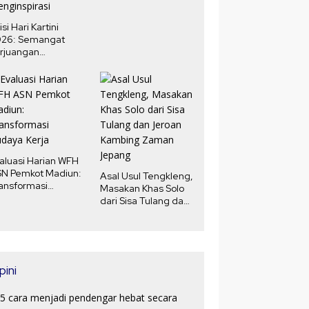
isi Hari Kartini
026: Semangat
rjuangan
erempuan yang
nginspirasi
aluasi Harian WFH
N Pemkot Madiun:
Asal Usul Tengkleng,
ansformasi
Masakan Khas Solo
daya Kerja
dari Sisa Tulang dan
Jeroan Kambing
Zaman Jepang
pini