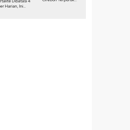
rtalite Dibatasi 4
Akibat DKUKMPP
ter Harian, Ini
njelasan
rtamina