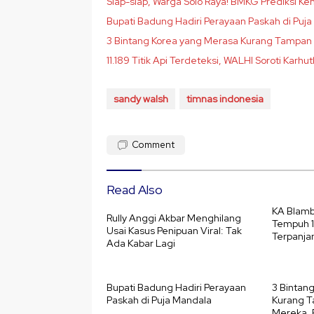
Siap-siap, Warga Solo Raya! BMKG Prediksi K
Bupati Badung Hadiri Perayaan Paskah di Puj
3 Bintang Korea yang Merasa Kurang Tampan 
11.189 Titik Api Terdeteksi, WALHI Soroti Kar
sandy walsh
timnas indonesia
Comment
Read Also
KA Blamb
Rully Anggi Akbar Menghilang
Tempuh 1
Usai Kasus Penipuan Viral: Tak
Terpanja
Ada Kabar Lagi
Bupati Badung Hadiri Perayaan
3 Bintan
Paskah di Puja Mandala
Kurang T
Mereka, 