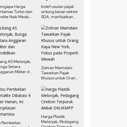
engapa Harga
Indef usulan pajak
rtamax Turbo dan
untung besar sektor
xlite Naik Meski
SDA, manfaatkan
rga Minyak Dunia
potensi pendapatan
run?
negara
ang AS Melonjak,
nga Setara
Zohran Mamdani
ggaran Militer dan
Tawarkan Pajak
ndidikan
Khusus untuk Orang
Kaya New York,
Fokus pada Properti
Mewah
Harga Plastik
Melonjak, Pedagang
u Pembelian
Cirebon Terpuruk