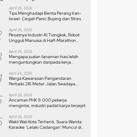
April 26, 2026
Tips Menghadapi Berita Perang Iran-
Israel: Cegah Panic Buying dan Stres
2
April 26, 2026
Pesatnya Industri AI Tiongkok, Robot
Ungguli Manusia di Half-Marathon
Beijing
3
April 26, 2026
Mengapa jualan tanaman hias lebih
menguntungkan daripada kerja
kantoran?
4
April 26, 2026
Warga Kawarasan Pangandaran
Perbaiki 216 Meter Jalan Swadaya
Setelah Rusak 10 Tahun
5
April 26, 2026
Ancaman PHK 9.000 pekerja
mengintai, industri padat karya terjepit
6
April 26, 2026
Wakil Wali Kota Terhenti, Suara Wanita
Karaoke ‘Lelaki Cadangan’ Muncul di
MTQ