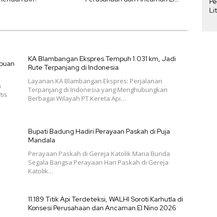
Pe
Nino 2026
Li
Pe
Pe
KA Blambangan Ekspres Tempuh 1.031 km, Jadi
ipuan
Rute Terpanjang di Indonesia
Layanan KA Blambangan Ekspres: Perjalanan
n
Terpanjang di Indonesia yang Menghubungkan
tis
Berbagai Wilayah PT Kereta Api…
Bupati Badung Hadiri Perayaan Paskah di Puja
Mandala
Perayaan Paskah di Gereja Katolik Maria Bunda
Segala Bangsa Perayaan Hari Paskah di Gereja
Katolik…
11.189 Titik Api Terdeteksi, WALHI Soroti Karhutla di
Konsesi Perusahaan dan Ancaman El Nino 2026