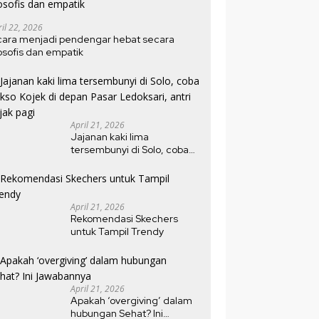
ril 22, 2026
cara menjadi pendengar hebat secara
losofis dan empatik
April 21, 2026
Jajanan kaki lima
tersembunyi di Solo, coba
bakso Kojek di depan Pasar
Ledoksari, antri sejak pagi
April 21, 2026
Rekomendasi Skechers
untuk Tampil Trendy
April 21, 2026
Apakah ‘overgiving’ dalam
hubungan Sehat? Ini