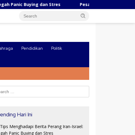
ying dan Stres
Pesatnya Industri AI Tiongkok, Robot 
ahraga
Pendidikan
Politik
ch
ending Hari Ini