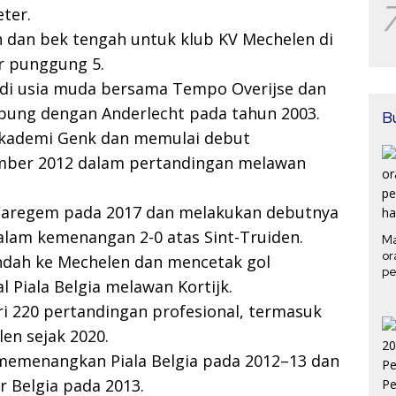
ter.
n dan bek tengah untuk klub KV Mechelen di
r punggung 5.
i di usia muda bersama Tempo Overijse dan
bung dengan Anderlecht pada tahun 2003.
B
akademi Genk dan memulai debut
ember 2012 dalam pertandingan melawan
Waregem pada 2017 dan melakukan debutnya
dalam kemenangan 2-0 atas Sint-Truiden.
Ma
or
ndah ke Mechelen dan mencetak gol
pe
 Piala Belgia melawan Kortijk.
ha
ri 220 pertandingan profesional, termasuk
en sejak 2020.
 memenangkan Piala Belgia pada 2012–13 dan
r Belgia pada 2013.