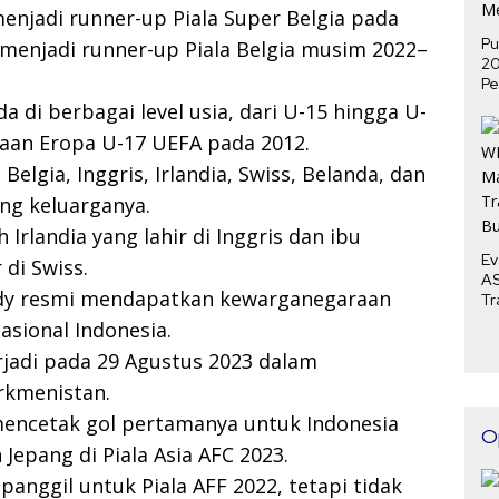
enjadi runner-up Piala Super Belgia pada
Pu
menjadi runner-up Piala Belgia musim 2022–
2
Pe
P
 di berbagai level usia, dari U-15 hingga U-
Me
aan Eropa U-17 UEFA pada 2012.
lgia, Inggris, Irlandia, Swiss, Belanda, dan
ang keluarganya.
 Irlandia yang lahir di Inggris dan ibu
Ev
 di Swiss.
AS
dy resmi mendapatkan kewarganegaraan
Tr
Bu
sional Indonesia.
rjadi pada 29 Agustus 2023 dalam
rkmenistan.
 mencetak gol pertamanya untuk Indonesia
O
Jepang di Piala Asia AFC 2023.
anggil untuk Piala AFF 2022, tetapi tidak