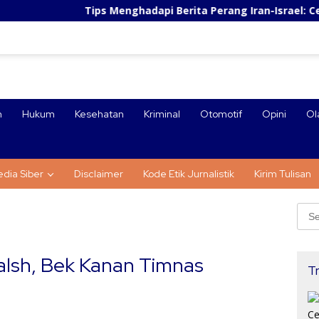
Tips Menghadapi Berita Perang Iran-Israel: Cegah Panic Bu
n
Hukum
Kesehatan
Kriminal
Otomotif
Opini
Ol
dia Siber
Disclaimer
Kode Etik Jurnalistik
Kirim Tulisan
Sear
for:
alsh, Bek Kanan Timnas
Tr