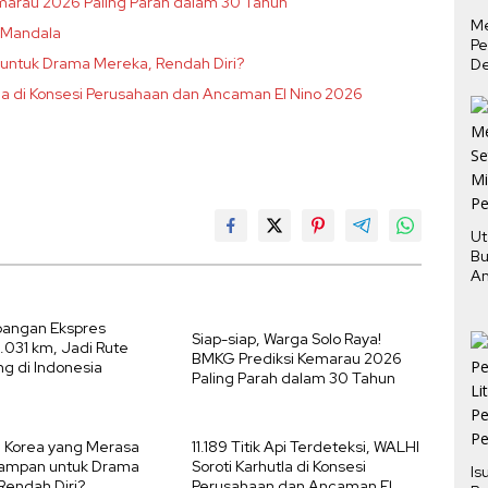
emarau 2026 Paling Parah dalam 30 Tahun
M
a Mandala
Pe
untuk Drama Mereka, Rendah Diri?
De
Ha
hutla di Konsesi Perusahaan dan Ancaman El Nino 2026
Tu
Ut
Bu
An
Pe
angan Ekspres
Siap-siap, Warga Solo Raya!
.031 km, Jadi Rute
BMKG Prediksi Kemarau 2026
ng di Indonesia
Paling Parah dalam 30 Tahun
g Korea yang Merasa
11.189 Titik Api Terdeteksi, WALHI
ampan untuk Drama
Soroti Karhutla di Konsesi
Is
Rendah Diri?
Perusahaan dan Ancaman El