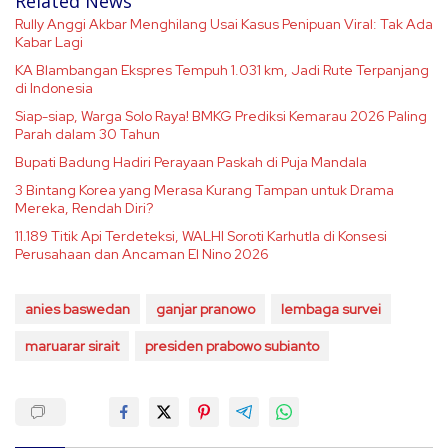
Related News
Rully Anggi Akbar Menghilang Usai Kasus Penipuan Viral: Tak Ada
Kabar Lagi
KA Blambangan Ekspres Tempuh 1.031 km, Jadi Rute Terpanjang
di Indonesia
Siap-siap, Warga Solo Raya! BMKG Prediksi Kemarau 2026 Paling
Parah dalam 30 Tahun
Bupati Badung Hadiri Perayaan Paskah di Puja Mandala
3 Bintang Korea yang Merasa Kurang Tampan untuk Drama
Mereka, Rendah Diri?
11.189 Titik Api Terdeteksi, WALHI Soroti Karhutla di Konsesi
Perusahaan dan Ancaman El Nino 2026
anies baswedan
ganjar pranowo
lembaga survei
maruarar sirait
presiden prabowo subianto