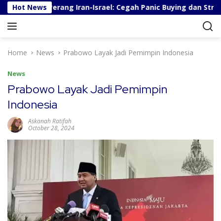
S
 Berita Perang Iran-Israel: Cegah Panic Buying dan Stres
Hot News
k
i
p
t
Home
News
Prabowo Layak Jadi Pemimpin Indonesia
o
c
News
o
Prabowo Layak Jadi Pemimpin
n
Indonesia
t
e
Askanah Ratifah
n
October 28, 2024
t