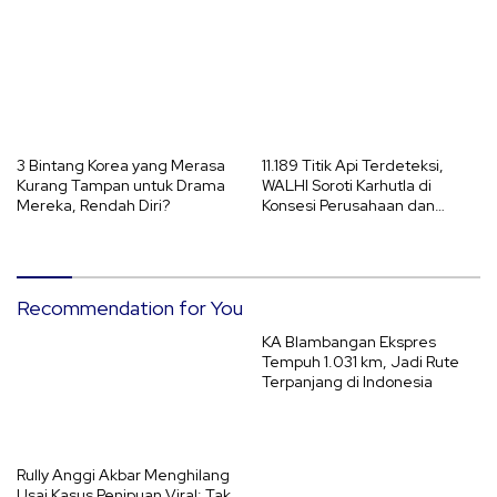
3 Bintang Korea yang Merasa
11.189 Titik Api Terdeteksi,
Kurang Tampan untuk Drama
WALHI Soroti Karhutla di
Mereka, Rendah Diri?
Konsesi Perusahaan dan
Ancaman El Nino 2026
Recommendation for You
KA Blambangan Ekspres
Tempuh 1.031 km, Jadi Rute
Terpanjang di Indonesia
Rully Anggi Akbar Menghilang
Usai Kasus Penipuan Viral: Tak