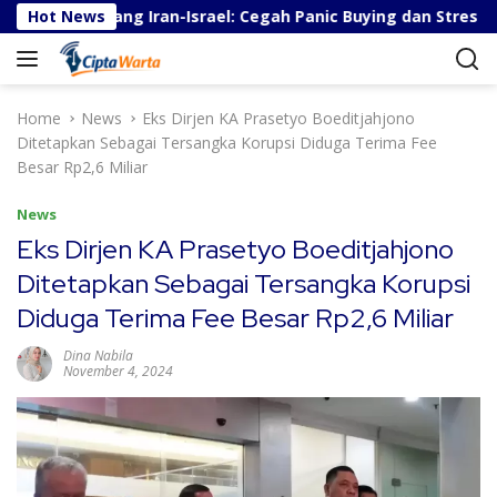
S
rita Perang Iran-Israel: Cegah Panic Buying dan Stres
Hot News
k
i
p
t
Home
News
Eks Dirjen KA Prasetyo Boeditjahjono
o
Ditetapkan Sebagai Tersangka Korupsi Diduga Terima Fee
c
Besar Rp2,6 Miliar
o
n
News
t
Eks Dirjen KA Prasetyo Boeditjahjono
e
Ditetapkan Sebagai Tersangka Korupsi
n
t
Diduga Terima Fee Besar Rp2,6 Miliar
Dina Nabila
November 4, 2024