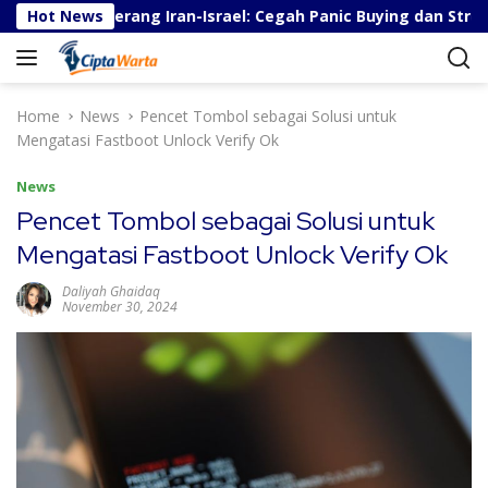
S
 Berita Perang Iran-Israel: Cegah Panic Buying dan Stres
Hot News
k
i
p
t
Home
News
Pencet Tombol sebagai Solusi untuk
o
Mengatasi Fastboot Unlock Verify Ok
c
o
News
n
Pencet Tombol sebagai Solusi untuk
t
Mengatasi Fastboot Unlock Verify Ok
e
n
Daliyah Ghaidaq
t
November 30, 2024