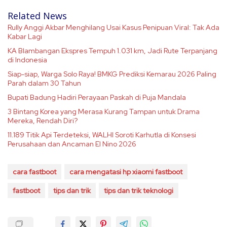
Related News
Rully Anggi Akbar Menghilang Usai Kasus Penipuan Viral: Tak Ada
Kabar Lagi
KA Blambangan Ekspres Tempuh 1.031 km, Jadi Rute Terpanjang
di Indonesia
Siap-siap, Warga Solo Raya! BMKG Prediksi Kemarau 2026 Paling
Parah dalam 30 Tahun
Bupati Badung Hadiri Perayaan Paskah di Puja Mandala
3 Bintang Korea yang Merasa Kurang Tampan untuk Drama
Mereka, Rendah Diri?
11.189 Titik Api Terdeteksi, WALHI Soroti Karhutla di Konsesi
Perusahaan dan Ancaman El Nino 2026
cara fastboot
cara mengatasi hp xiaomi fastboot
fastboot
tips dan trik
tips dan trik teknologi