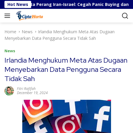
S
api Berita Perang Iran-Israel: Cegah Panic Buying dan Stres
Hot News
k
i
p
t
Home
News
Irlandia Menghukum Meta Atas Dugaan
o
Menyebarkan Data Pengguna Secara Tidak Sah
c
o
News
n
Irlandia Menghukum Meta Atas Dugaan
t
Menyebarkan Data Pengguna Secara
e
n
Tidak Sah
t
Fitri Rafifah
December 19, 2024