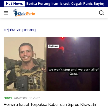
S
s Menghadapi Berita Perang Iran-Israel: Cegah Panic Buying d
Hot News
k
i
p
t
o
kejahatan perang
c
o
n
t
e
n
t
News
November 19, 2024
Perwira Israel Terpaksa Kabur dari Siprus Khawatir