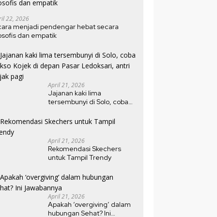
ril 22, 2026
cara menjadi pendengar hebat secara
losofis dan empatik
April 21, 2026
Jajanan kaki lima
tersembunyi di Solo, coba
bakso Kojek di depan Pasar
Ledoksari, antri sejak pagi
April 21, 2026
Rekomendasi Skechers
untuk Tampil Trendy
April 21, 2026
Apakah ‘overgiving’ dalam
hubungan Sehat? Ini