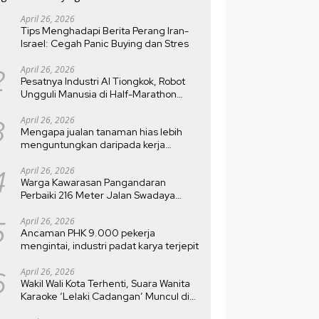
April 26, 2026
Tips Menghadapi Berita Perang Iran-
Israel: Cegah Panic Buying dan Stres
2
April 26, 2026
Pesatnya Industri AI Tiongkok, Robot
Ungguli Manusia di Half-Marathon
Beijing
3
April 26, 2026
Mengapa jualan tanaman hias lebih
menguntungkan daripada kerja
kantoran?
4
April 26, 2026
Warga Kawarasan Pangandaran
Perbaiki 216 Meter Jalan Swadaya
Setelah Rusak 10 Tahun
5
April 26, 2026
Ancaman PHK 9.000 pekerja
mengintai, industri padat karya terjepit
6
April 26, 2026
Wakil Wali Kota Terhenti, Suara Wanita
Karaoke ‘Lelaki Cadangan’ Muncul di
MTQ