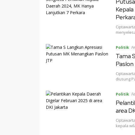
Putusan
Kepala
Perkar
Ciptawart
menyelesa
Politik
Fe
Tama S
Paslon
Ciptawart
diusung Pa
Politik
Fe
Pelanti
area DK
Ciptawarta
kepala wi