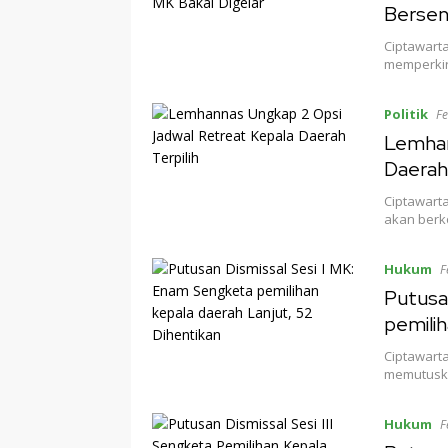
Bersen
Ciptawarta
memperkir
Politik
Fe
Lemhan
Daerah 
Ciptawart
akan berk
Hukum
F
Putusa
pemilih
Ciptawart
memutuska
Hukum
F