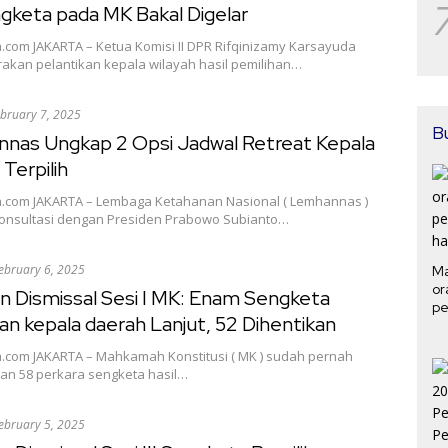
gketa pada MK Bakal Digelar
.com JAKARTA – Ketua Komisi II DPR Rifqinizamy Karsayuda
akan pelantikan kepala wilayah hasil pemilihan…
bruary 7, 2025
B
nas Ungkap 2 Opsi Jadwal Retreat Kepala
Terpilih
a.com JAKARTA – Lembaga Ketahanan Nasional ( Lemhannas )
onsultasi dengan Presiden Prabowo Subianto…
ebruary 6, 2025
Ma
or
n Dismissal Sesi I MK: Enam Sengketa
pe
an kepala daerah Lanjut, 52 Dihentikan
ha
a.com JAKARTA – Mahkamah Konstitusi ( MK ) sudah pernah
n 58 perkara sengketa hasil…
ebruary 5, 2025