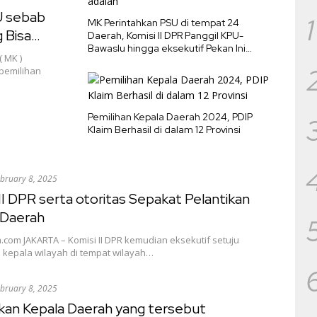
U sebab
1
MK Perintahkan PSU di tempat 24
g Bisa
Daerah, Komisi II DPR Panggil KPU-
Bawaslu hingga eksekutif Pekan Ini
 MK )
adalah
pemilihan
Pemilihan Kepala Daerah 2024, PDIP
Klaim Berhasil di dalam 12 Provinsi
bruary 8, 2025
II DPR serta otoritas Sepakat Pelantikan
 Daerah
.com JAKARTA – Komisi II DPR kemudian eksekutif setuju
 kepala wilayah di tempat wilayah…
bruary 8, 2025
ikan Kepala Daerah yang tersebut