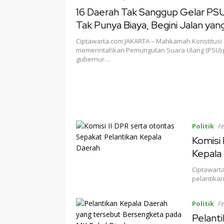
16 Daerah Tak Sanggup Gelar PS
Tak Punya Biaya, Begini Jalan yan
Ditempuh
Ciptawarta.com JAKARTA – Mahkamah Konstitusi (
memerintahkan Pemungutan Suara Ulang (PSU) 
gubernur…
Politik
Fe
Komisi 
Kepala
Ciptawarta
pelantikan
Politik
Fe
Pelant