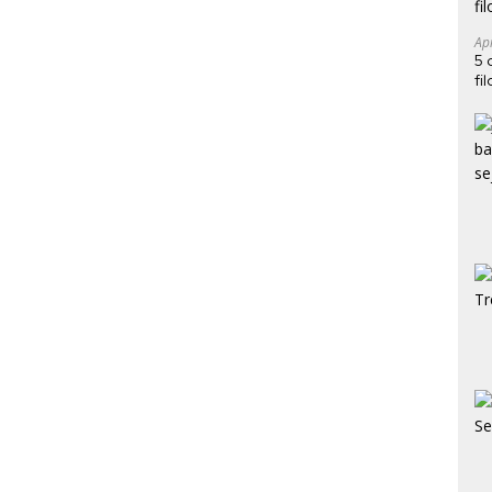
Ap
5 
fi