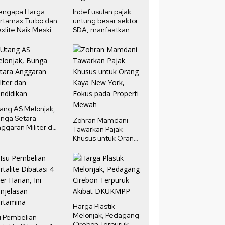
engapa Harga
Indef usulan pajak
rtamax Turbo dan
untung besar sektor
xlite Naik Meski
SDA, manfaatkan
rga Minyak Dunia
potensi pendapatan
run?
negara
ang AS Melonjak,
nga Setara
Zohran Mamdani
ggaran Militer dan
Tawarkan Pajak
ndidikan
Khusus untuk Orang
Kaya New York,
Fokus pada Properti
Mewah
Harga Plastik
Melonjak, Pedagang
u Pembelian
Cirebon Terpuruk