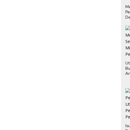
M
Pe
De
Ha
Tu
Ut
Bu
An
Pe
Is