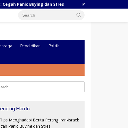
nic Buying dan Stres
Pesatnya Industri AI Tiongkok, 
ahraga
Pendidikan
Politik
ch
ending Hari Ini