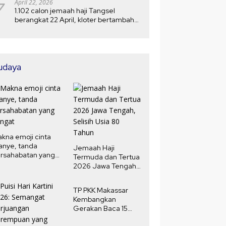
7
April 22, 2026
1.102 calon jemaah haji Tangsel
berangkat 22 April, kloter bertambah
menjadi 5
udaya
kna emoji cinta
anye, tanda
Jemaah Haji
rsahabatan yang
Termuda dan Tertua
ngat
2026 Jawa Tengah,
Selisih Usia 80
Tahun
TP PKK Makassar
Kembangkan
Gerakan Baca 15
Menit Harian