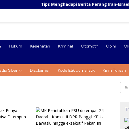
Tips Menghadapi Berita Perang Iran-Israel: Cegah Pa
n
Hukum
Kesehatan
Kriminal
Otomotif
Opini
Ol
dia Siber
Disclaimer
Kode Etik Jurnalistik
Kirim Tulisan
Sear
for:
Tr