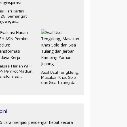
isi Hari Kartini
026: Semangat
rjuangan
erempuan yang
nginspirasi
aluasi Harian WFH
N Pemkot Madiun:
Asal Usul Tengkleng,
ansformasi
Masakan Khas Solo
daya Kerja
dari Sisa Tulang dan
Jeroan Kambing
Zaman Jepang
pini