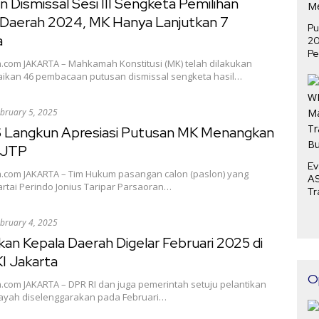
 Dismissal Sesi III Sengketa Pemilihan
 Daerah 2024, MK Hanya Lanjutkan 7
Pu
a
2
Pe
a.com JAKARTA – Mahkamah Konstitusi (MK) telah dilakukan
P
ikan 46 pembacaan putusan dismissal sengketa hasil…
Me
bruary 5, 2025
 Langkun Apresiasi Putusan MK Menangkan
 JTP
Ev
a.com JAKARTA – Tim Hukum pasangan calon (paslon) yang
AS
rtai Perindo Jonius Taripar Parsaoran…
Tr
Bu
bruary 4, 2025
kan Kepala Daerah Digelar Februari 2025 di
I Jakarta
O
.com JAKARTA – DPR RI dan juga pemerintah setuju pelantikan
layah diselenggarakan pada Februari…