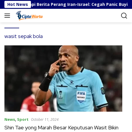
S
ips Menghadapi Berita Perang Iran-Israel: Cegah Panic Buying
Hot News
k
i
p
t
o
wasit sepak bola
c
o
n
t
e
n
t
News
,
Sport
October 11, 2024
Shin Tae yong Marah Besar Keputusan Wasit Bikin